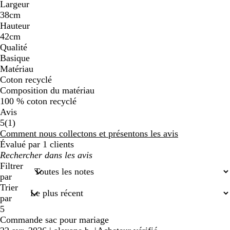
Largeur
38cm
Hauteur
42cm
Qualité
Basique
Matériau
Coton recyclé
Composition du matériau
100 % coton recyclé
Avis
1
5
(
1
)
avis
Comment nous collectons et présentons les avis
Évalué par 1 clients
Mes
recherches
Filtrer
saisies
par
Trier
par
5
Commande sac pour mariage