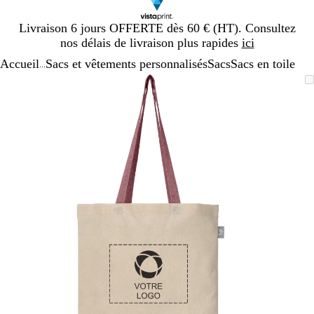
Diapositive
Livraison 6 jours OFFERTE dès 60 € (HT). Consultez
1
nos délais de livraison plus rapides
ici
sur
Accueil
Sacs et vêtements personnalisés
Sacs
Sacs en toile
1
...
Diapositive
Image
Zoom
Utilisez
Cliquez
1
zoomable
au
les
pour
sur
minimum
touches
développer
1
plus
et
moins
pour
zoomer
et
les
touches
fléchées
pour
faire
défiler