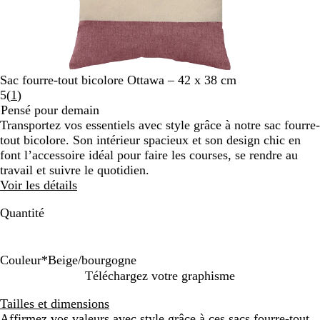
Sac fourre-tout bicolore Ottawa – 42 x 38 cm
Lire
5
(
1
)
les
Pensé pour demain
1
Transportez vos essentiels avec style grâce à notre sac fourre-
avis
tout bicolore. Son intérieur spacieux et son design chic en
font l’accessoire idéal pour faire les courses, se rendre au
travail et suivre le quotidien.
Voir les détails
Quantité
Couleur
*
Beige/bourgogne
B
B
B
Téléchargez votre graphisme
e
e
e
Tailles et dimensions
i
i
i
Affirmez vos valeurs avec style grâce à ces sacs fourre-tout
g
g
g