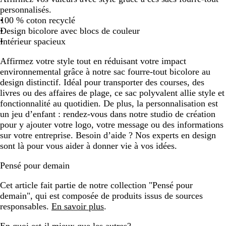
personnalisés.
e
e
e
100 % coton recyclé
/
/
/
Design bicolore avec blocs de couleur
b
b
g
Intérieur spacieux
l
o
r
e
u
i
Affirmez votre style tout en réduisant votre impact
u
r
s
environnemental grâce à notre sac fourre-tout bicolore au
m
g
design distinctif. Idéal pour transporter des courses, des
a
o
livres ou des affaires de plage, ce sac polyvalent allie style et
r
g
fonctionnalité au quotidien. De plus, la personnalisation est
i
n
un jeu d’enfant : rendez-vous dans notre studio de création
n
e
pour y ajouter votre logo, votre message ou des informations
e
sur votre entreprise. Besoin d’aide ? Nos experts en design
sont là pour vous aider à donner vie à vos idées.
Pensé pour demain
Cet article fait partie de notre collection "Pensé pour
demain", qui est composée de produits issus de sources
responsables.
En savoir plus
.