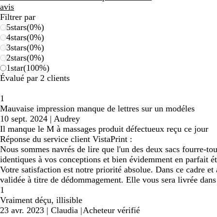
avis
Filtrer par
5
stars
(
0
%)
4
stars
(
0
%)
3
stars
(
0
%)
2
stars
(
0
%)
1
star
(
100
%)
Évalué par 2 clients
1
Mauvaise impression manque de lettres sur un modéles
10 sept. 2024
|
Audrey
Il manque le M à massages produit défectueux reçu ce jour
Réponse du service client VistaPrint :
Nous sommes navrés de lire que l'un des deux sacs fourre-tout
identiques à vos conceptions et bien évidemment en parfait é
Votre satisfaction est notre priorité absolue. Dans ce cadre 
validée à titre de dédommagement. Elle vous sera livrée dans 
1
Vraiment déçu, illisible
23 avr. 2023
|
Claudia
|
Acheteur vérifié