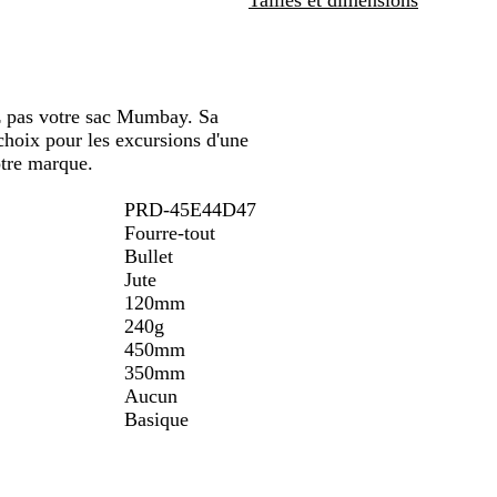
défiler
défiler
défiler
r
e
l
ez pas votre sac Mumbay. Sa
choix pour les excursions d'une
otre marque.
PRD-45E44D47
Fourre-tout
Bullet
Jute
120mm
240g
450mm
350mm
Aucun
Basique