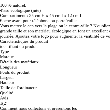
défiler
défiler
défiler
défiler
défiler
100 % naturel.
Tissu écologique (jute)
Compartiment : 35 cm H x 45 cm l x 12 cm L
Poche avant pour téléphone ou portefeuille
Vous mettez le cap vers la plage ou le centre-ville ? N'oubli
grande taille et son matériau écologique en font un excellent 
journée. Ajoutez votre logo pour augmenter la visibilité de v
Caractéristiques du produit
identifiant du produit
Type
Marque
Détails des matériaux
Longueur
Poids du produit
Largeur
Hauteur
Taille de l'ordinateur
Qualité
Avis
2
1
(
2
)
avis
Comment nous collectons et présentons les