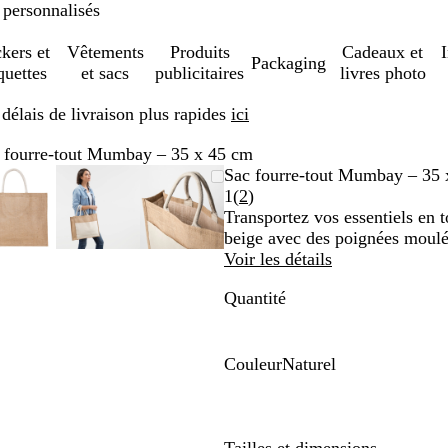
 personnalisés
ckers et
Vêtements
Produits
Cadeaux et
Packaging
quettes
et sacs
publicitaires
livres photo
élais de livraison plus rapides
ici
 fourre-tout Mumbay – 35 x 45 cm
Image
Zoom
Utilisez
Cliquez
Image
Zoom
Utilisez
Cliquez
Image
Zoom
Utilisez
Cliquez
Sac fourre-tout Mumbay – 35 
zoomable
au
les
pour
zoomable
au
les
pour
zoomable
au
les
pour
Lire
1
(
2
)
er
minimum
touches
développer
minimum
touches
développer
minimum
touches
développer
les
Transportez vos essentiels en t
plus
plus
plus
2
beige avec des poignées moulé
et
et
et
avis
Voir les détails
moins
moins
moins
Quantité
pour
pour
pour
zoomer
zoomer
zoomer
et
et
et
les
les
les
Couleur
Naturel
touches
touches
touches
N
fléchées
fléchées
fléchées
a
pour
pour
pour
t
faire
faire
faire
u
Tailles et dimensions