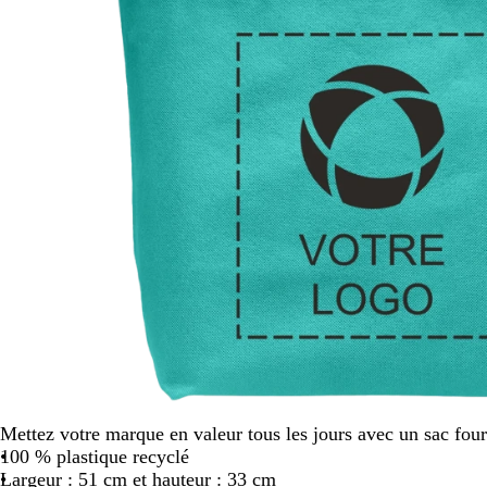
défiler
Mettez votre marque en valeur tous les jours avec un sac four
100 % plastique recyclé
Largeur : 51 cm et hauteur : 33 cm