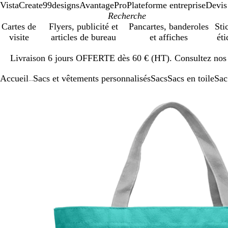
VistaCreate
99designs
AvantagePro
Plateforme entreprise
Devis
Cartes de
Flyers, publicité et
Pancartes, banderoles
Sti
visite
articles de bureau
et affiches
éti
Diapositive
Livraison 6 jours OFFERTE dès 60 € (HT). Consultez nos d
1
sur
Accueil
Sacs et vêtements personnalisés
Sacs
Sacs en toile
Sac
1
...
Diapositive
Image
Zoom
Utilisez
Cliquez
1
zoomable
au
les
pour
sur
minimum
touches
développer
1
plus
et
moins
pour
zoomer
et
les
touches
fléchées
pour
faire