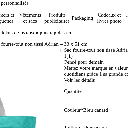
 personnalisés
ckers et
Vêtements
Produits
Cadeaux et
Packaging
quettes
et sacs
publicitaires
livres photo
élais de livraison plus rapides
ici
 fourre-tout non tissé Adrian – 33 x 51 cm
Sac fourre-tout non tissé Adri
Lire
1
(
1
)
les
Pensé pour demain
1
Mettez votre marque en valeur 
avis
quotidiens grâce à sa grande c
Voir les détails
Quantité
Couleur
*
Bleu canard
O
G
B
B
r
r
l
l
Tailles et dimensions
a
i
e
e