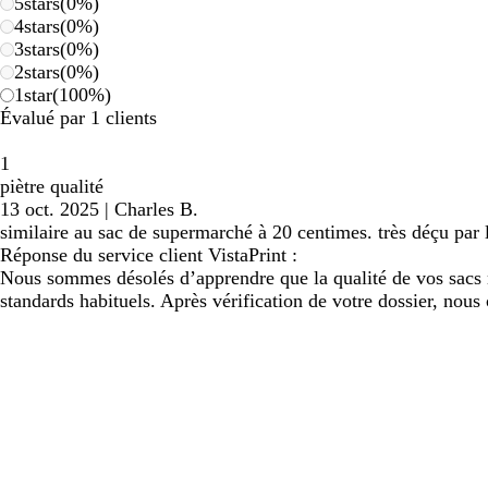
5
stars
(
0
%)
4
stars
(
0
%)
3
stars
(
0
%)
2
stars
(
0
%)
1
star
(
100
%)
Évalué par 1 clients
1
piètre qualité
13 oct. 2025
|
Charles B.
similaire au sac de supermarché à 20 centimes. très déçu par l
Réponse du service client VistaPrint :
Nous sommes désolés d’apprendre que la qualité de vos sacs n
standards habituels. Après vérification de votre dossier, nous