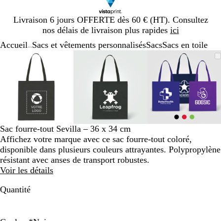
Diapositive
Livraison 6 jours OFFERTE dès 60 € (HT). Consultez
1
nos délais de livraison plus rapides
ici
sur
Accueil
Sacs et vêtements personnalisés
Sacs
Sacs en toile
1
...
Diapositive
Image
Zoom
Utilisez
Cliquez
Image
Zoom
Utilisez
Cliquez
Image
Zoom
Utilisez
Cliquez
1
zoomable
au
les
pour
zoomable
au
les
pour
zoomable
au
les
pour
sur
minimum
touches
développer
minimum
touches
développer
minimum
touches
développe
3
plus
plus
plus
et
et
et
moins
moins
moins
pour
pour
pour
zoomer
zoomer
zoomer
Sac fourre-tout Sevilla – 36 x 34 cm
et
et
et
Affichez votre marque avec ce sac fourre-tout coloré,
les
les
les
disponible dans plusieurs couleurs attrayantes. Polypropylène
touches
touches
touches
résistant avec anses de transport robustes.
fléchées
fléchées
fléchées
Voir les détails
pour
pour
pour
faire
faire
faire
Quantité
défiler
défiler
défiler