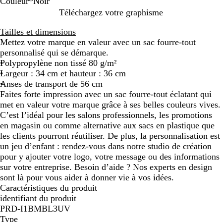
Couleur
*
Noir
N
B
R
V
V
B
Téléchargez votre graphisme
o
l
o
e
i
l
Tailles et dimensions
i
e
u
r
o
e
Mettez votre marque en valeur avec un sac fourre-tout
r
u
g
t
l
u
personnalisé qui se démarque.
r
e
c
e
m
Polypropylène non tissé 80 g/m²
o
i
t
a
Largeur : 34 cm et hauteur : 36 cm
i
t
r
Anses de transport de 56 cm
r
i
Faites forte impression avec un sac fourre-tout éclatant qui
o
n
met en valeur votre marque grâce à ses belles couleurs vives.
n
e
C’est l’idéal pour les salons professionnels, les promotions
en magasin ou comme alternative aux sacs en plastique que
les clients pourront réutiliser. De plus, la personnalisation est
un jeu d’enfant : rendez-vous dans notre studio de création
pour y ajouter votre logo, votre message ou des informations
sur votre entreprise. Besoin d’aide ? Nos experts en design
sont là pour vous aider à donner vie à vos idées.
Caractéristiques du produit
identifiant du produit
PRD-I1BMBL3UV
Type