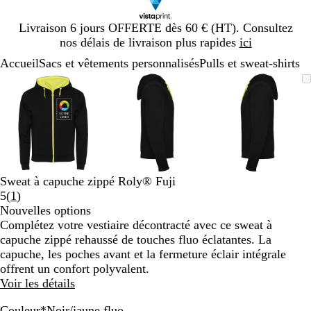
Diapositive
Livraison 6 jours OFFERTE dès 60 € (HT). Consultez
1
nos délais de livraison plus rapides
ici
sur
Accueil
Sacs et vêtements personnalisés
Pulls et sweat-shirts
1
Diapositive
Image
Zoom
Utilisez
Cliquez
Image
Zoom
Utilisez
Cliquez
Image
Zoom
Utilisez
Cliquez
1
zoomable
au
les
pour
zoomable
au
les
pour
zoomable
au
les
pour
sur
minimum
touches
développer
minimum
touches
développer
minimum
touches
développe
3
plus
plus
plus
et
et
et
moins
moins
moins
pour
pour
pour
zoomer
zoomer
zoomer
Sweat à capuche zippé Roly® Fuji
et
et
et
Lire
5
(
1
)
les
les
les
les
Nouvelles options
touches
touches
touches
1
Complétez votre vestiaire décontracté avec ce sweat à
fléchées
fléchées
fléchées
avis
capuche zippé rehaussé de touches fluo éclatantes. La
pour
pour
pour
capuche, les poches avant et la fermeture éclair intégrale
faire
faire
faire
offrent un confort polyvalent.
défiler
défiler
défiler
Voir les détails
Couleur
*
Noir/jaune fluo