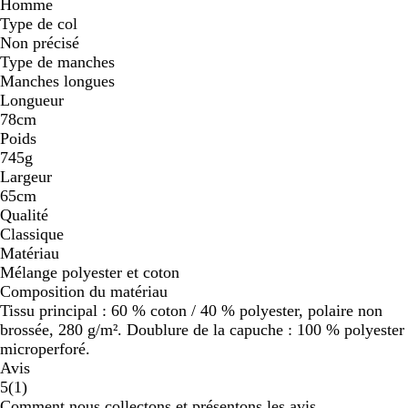
Homme
Type de col
Non précisé
Type de manches
Manches longues
Longueur
78cm
Poids
745g
Largeur
65cm
Qualité
Classique
Matériau
Mélange polyester et coton
Composition du matériau
Tissu principal : 60 % coton / 40 % polyester, polaire non
brossée, 280 g/m². Doublure de la capuche : 100 % polyester
microperforé.
Avis
1
5
(
1
)
avis
Comment nous collectons et présentons les avis