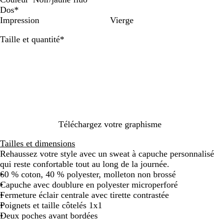
N
B
G
G
B
N
N
Dos
*
o
l
r
r
l
o
o
Impression
Vierge
i
e
i
i
e
i
i
Obligatoire
Taille et quantité
*
r
u
s
s
u
r
r
m
c
c
r
/
/
a
h
h
o
o
j
r
i
i
i
r
a
i
n
n
/
a
u
n
é
é
j
n
n
e
/
/
a
g
e
o
j
u
e
f
r
a
n
f
l
Téléchargez votre graphisme
a
u
e
l
u
Tailles et dimensions
n
n
f
u
o
Rehaussez votre style avec un sweat à capuche personnalisé
g
e
l
o
qui reste confortable tout au long de la journée.
e
f
u
60 % coton, 40 % polyester, molleton non brossé
f
l
o
Capuche avec doublure en polyester microperforé
l
u
Fermeture éclair centrale avec tirette contrastée
u
o
Poignets et taille côtelés 1x1
o
Deux poches avant bordées