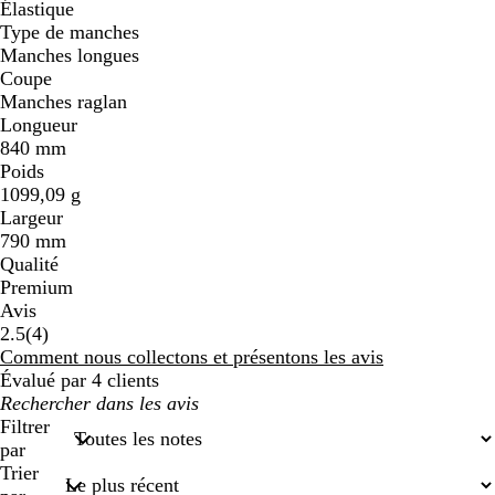
Élastique
Type de manches
Manches longues
Coupe
Manches raglan
Longueur
840 mm
Poids
1099,09 g
Largeur
790 mm
Qualité
Premium
Avis
4
2.5
(
4
)
avis
Comment nous collectons et présentons les avis
Évalué par 4 clients
Mes
recherches
Filtrer
saisies
par
Trier