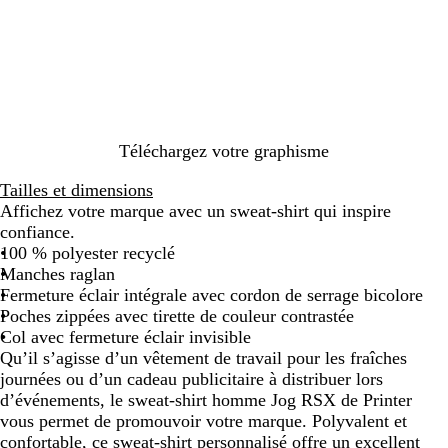
e
e
r
i
u
i
a
u
u
t
r
g
s
n
o
m
p
e
a
c
c
a
o
c
é
r
m
i
a
i
m
e
n
n
e
r
Téléchargez votre graphisme
e
Tailles et dimensions
Affichez votre marque avec un sweat-shirt qui inspire
confiance.
100 % polyester recyclé
Manches raglan
Fermeture éclair intégrale avec cordon de serrage bicolore
Poches zippées avec tirette de couleur contrastée
Col avec fermeture éclair invisible
Qu’il s’agisse d’un vêtement de travail pour les fraîches
journées ou d’un cadeau publicitaire à distribuer lors
d’événements, le sweat-shirt homme Jog RSX de Printer
vous permet de promouvoir votre marque. Polyvalent et
confortable, ce sweat-shirt personnalisé offre un excellent