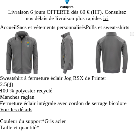
Diapositive
Livraison 6 jours OFFERTE dès 60 € (HT). Consultez
1
nos délais de livraison plus rapides
ici
sur
Accueil
Sacs et vêtements personnalisés
Pulls et sweat-shirts
1
Diapositive
Image
Zoom
Utilisez
Cliquez
Image
Zoom
Utilisez
Cliquez
Image
Zoom
Utilisez
Cliquez
1
zoomable
au
les
pour
zoomable
au
les
pour
zoomable
au
les
pour
sur
minimum
touches
développer
minimum
touches
développer
minimum
touches
développe
3
plus
plus
plus
et
et
et
moins
moins
moins
pour
pour
pour
zoomer
zoomer
zoomer
Sweatshirt à fermeture éclair Jog RSX de Printer
et
et
et
Lire
2.5
(
4
)
les
les
les
les
100 % polyester recyclé
touches
touches
touches
4
Manches raglan
fléchées
fléchées
fléchées
avis
Fermeture éclair intégrale avec cordon de serrage bicolore
pour
pour
pour
Voir les détails
faire
faire
faire
défiler
défiler
défiler
Couleur du support
*
Gris acier
B
B
V
N
R
G
B
Obligatoire
Taille et quantité
*
l
l
e
o
o
r
l