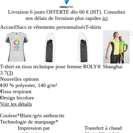
Diapositive
Livraison 6 jours OFFERTE dès 60 € (HT). Consultez
1
nos délais de livraison plus rapides
ici
sur
Accueil
Sacs et vêtements personnalisés
T-shirts
1
Diapositive
Image
Zoom
Utilisez
Cliquez
Image
Zoom
Utilisez
Cliquez
Image
Zoom
Utilisez
Cliquez
Image
Zoom
Utilisez
Cliquez
1
zoomable
au
les
pour
zoomable
au
les
pour
zoomable
au
les
pour
zoomab
au
les
pour
sur
minimum
touches
développer
minimum
touches
développer
minimum
touches
développer
minim
touches
dévelop
4
plus
plus
plus
plus
et
et
et
et
moins
moins
moins
moins
T-shirt en tissu technique pour femme ROLY® Shanghai
pour
pour
pour
pour
Lire
3.7
(
3
)
zoomer
zoomer
zoomer
zoomer
les
Nouvelles options
et
et
et
et
3
100 % polyester, 140 g/m²
les
les
les
les
avis
Tissu respirant
touches
touches
touches
touches
Design bicolore
fléchées
fléchées
fléchées
fléchée
Voir les détails
pour
pour
pour
pour
faire
faire
faire
faire
Couleur
*
Blanc/gris anthracite
défiler
défiler
défiler
défiler
B
O
V
T
J
Technologie de marquage
*
l
r
e
u
a
Impression par
Transfert à chaud