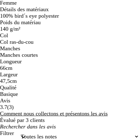
Femme
Détails des matériaux
100% bird´s eye polyester
Poids du matériau
140 g/m²
Col
Col ras-du-cou
Manches
Manches courtes
Longueur
66cm
Largeur
47,5cm
Qualité
Basique
Avis
3
3.7
(
3
)
avis
Comment nous collectons et présentons les avis
Évalué par 3 clients
Mes
recherches
Filtrer