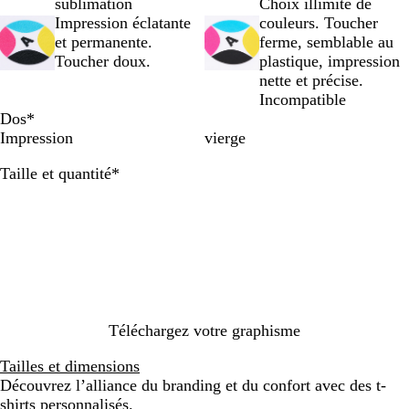
a
a
r
r
u
sublimation
Choix illimité de
n
n
t
q
n
Impression éclatante
couleurs. Toucher
c
g
f
u
e
et permanente.
ferme, semblable au
/
e
l
o
f
Toucher doux.
plastique, impression
g
f
u
i
l
nette et précise.
r
l
o
s
u
Incompatible
i
u
/
e
o
Dos
*
s
o
n
/
/
Impression
vierge
a
/
o
g
n
Obligatoire
Taille et quantité
*
n
n
i
r
o
t
o
r
i
i
h
i
s
r
r
r
a
a
n
c
t
i
h
t
r
e
a
Téléchargez votre graphisme
c
Tailles et dimensions
i
Découvrez l’alliance du branding et du confort avec des t-
t
shirts personnalisés.
e