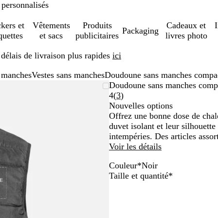
 personnalisés
ckers et
Vêtements
Produits
Cadeaux et
Packaging
quettes
et sacs
publicitaires
livres photo
élais de livraison plus rapides
ici
s manches
Vestes sans manches
Doudoune sans manches compact
Doudoune sans manches compac
Lire
4
(
3
)
les
Nouvelles options
3
Offrez une bonne dose de chale
avis
duvet isolant et leur silhouette
intempéries. Des articles asso
Voir les détails
Couleur
*
Noir
B
G
N
Obligatoire
Taille et quantité
*
l
r
o
e
i
i
u
s
r
f