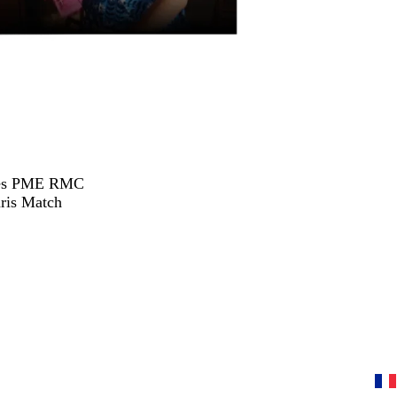
hées PME RMC
ris Match