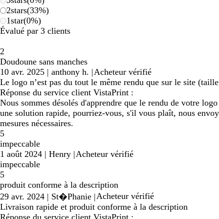
3
stars
(
0
%)
2
stars
(
33
%)
1
star
(
0
%)
Évalué par 3 clients
2
Doudoune sans manches
10 avr. 2025
|
anthony h.
|
Acheteur vérifié
Le logo n’est pas du tout le même rendu que sur le site (tail
Réponse du service client VistaPrint :
Nous sommes désolés d'apprendre que le rendu de votre logo 
une solution rapide, pourriez-vous, s'il vous plaît, nous envoy
mesures nécessaires.
5
impeccable
1 août 2024
|
Henry
|
Acheteur vérifié
impeccable
5
produit conforme à la description
Acheteur vérifié
29 avr. 2024
|
St�Phanie
|
Livraison rapide et produit conforme à la description
Réponse du service client VistaPrint :