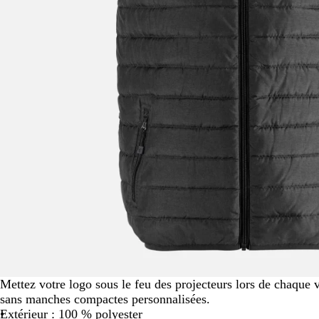
défiler
Mettez votre logo sous le feu des projecteurs lors de chaque
sans manches compactes personnalisées.
Extérieur : 100 % polyester