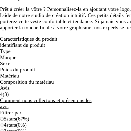
Prêt à créer la vôtre ? Personnalisez-la en ajoutant votre logo
l'aide de notre studio de création intuitif. Ces petits détails 
porterez cette veste confortable et tendance. Si jamais vous 
apporter la touche finale à votre graphisme, nos experts se tie
Caractéristiques du produit
identifiant du produit
Type
Marque
Sexe
Poids du produit
Matériau
Composition du matériau
Avis
3
4
(
3
)
avis
Comment nous collectons et présentons les
avis
Filtrer par
5
stars
(
67
%)
4
stars
(
0
%)