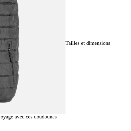
o
n
c
é
Tailles et dimensions
 voyage avec ces doudounes