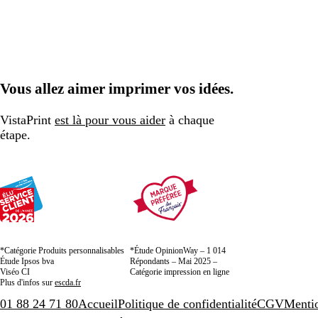
Vous allez aimer imprimer vos idées.
VistaPrint
est là pour vous aider
à chaque
étape.
*Catégorie Produits personnalisables
*Étude OpinionWay – 1 014
Étude Ipsos bva
Répondants – Mai 2025 –
Viséo CI
Catégorie impression en ligne
Plus d'infos sur
escda.fr
01 88 24 71 80
Accueil
Politique de confidentialité
CGV
Mentio