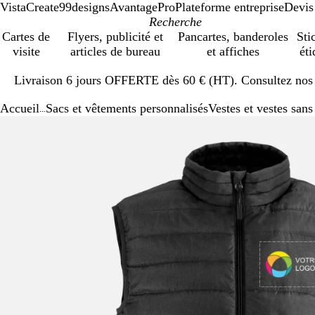
VistaCreate
99designs
AvantagePro
Plateforme entreprise
Devis
Cartes de
Flyers, publicité et
Pancartes, banderoles
Sti
visite
articles de bureau
et affiches
éti
Diapositive
Livraison 6 jours OFFERTE dès 60 € (HT). Consultez nos d
1
sur
Accueil
Sacs et vêtements personnalisés
Vestes et vestes san
1
...
Diapositive
Image
Zoom
Utilisez
Cliquez
1
zoomable
au
les
pour
sur
minimum
touches
développer
1
plus
et
moins
pour
zoomer
et
les
touches
fléchées
pour
faire