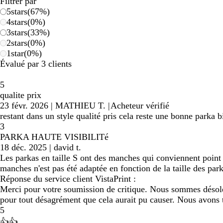
Filtrer par
5
stars
(
67
%)
4
stars
(
0
%)
3
stars
(
33
%)
2
stars
(
0
%)
1
star
(
0
%)
Évalué par 3 clients
5
qualite prix
23 févr. 2026
|
MATHIEU T.
|
Acheteur vérifié
restant dans un style qualité pris cela reste une bonne parka 
3
PARKA HAUTE VISIBILITé
18 déc. 2025
|
david t.
Les parkas en taille S ont des manches qui conviennent point 
manches n'est pas été adaptée en fonction de la taille des park
Réponse du service client VistaPrint :
Merci pour votre soumission de critique. Nous sommes désolés 
pour tout désagrément que cela aurait pu causer. Nous avons 
5
👍👍