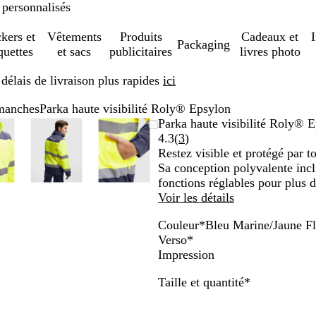
 personnalisés
ckers et
Vêtements
Produits
Cadeaux et
Packaging
quettes
et sacs
publicitaires
livres photo
élais de livraison plus rapides
ici
 manches
Parka haute visibilité Roly® Epsylon
mage
oom
ilisez
iquez
Image
Zoom
Utilisez
Cliquez
Image
Zoom
Utilisez
Cliquez
Parka haute visibilité Roly® 
omable
s
ur
zoomable
au
les
pour
zoomable
au
les
pour
Lire
4.3
(
3
)
inimum
uches
velopper
minimum
touches
développer
minimum
touches
développer
les
Restez visible et protégé par 
us
plus
plus
3
Sa conception polyvalente inc
et
et
avis
fonctions réglables pour plus d
oins
moins
moins
Voir les détails
ur
pour
pour
Couleur
*
Bleu Marine/Jaune F
oomer
zoomer
zoomer
G
V
B
B
Verso
*
et
et
r
e
l
l
Impression
s
les
les
i
r
e
e
uches
touches
touches
Obligatoire
Taille et quantité
*
s
t
u
u
échées
fléchées
fléchées
/
/
M
M
ur
pour
pour
J
J
a
a
ire
faire
faire