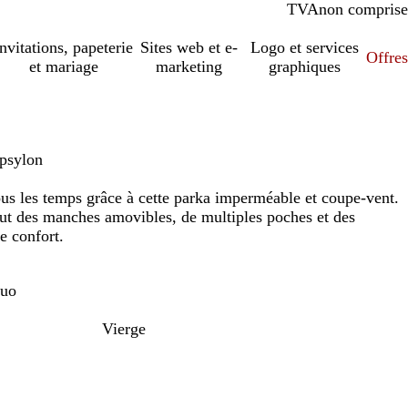
TVA
comprise
non comprise
Invitations, papeterie
Sites web et e-
Logo et services
Offres
et mariage
marketing
graphiques
Epsylon
tous les temps grâce à cette parka imperméable et coupe-vent.
lut des manches amovibles, de multiples poches et des
e confort.
luo
Vierge