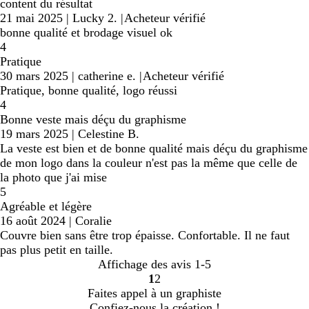
content du résultat
21 mai 2025
|
Lucky 2.
|
Acheteur vérifié
bonne qualité et brodage visuel ok
4
Pratique
30 mars 2025
|
catherine e.
|
Acheteur vérifié
Pratique, bonne qualité, logo réussi
4
Bonne veste mais déçu du graphisme
19 mars 2025
|
Celestine B.
La veste est bien et de bonne qualité mais déçu du graphisme
de mon logo dans la couleur n'est pas la même que celle de
la photo que j'ai mise
5
Agréable et légère
16 août 2024
|
Coralie
Couvre bien sans être trop épaisse. Confortable. Il ne faut
pas plus petit en taille.
Affichage des avis
1-5
1
2
Accéder
Accéder
Faites appel à un graphiste
à
à
Confiez-nous la création !