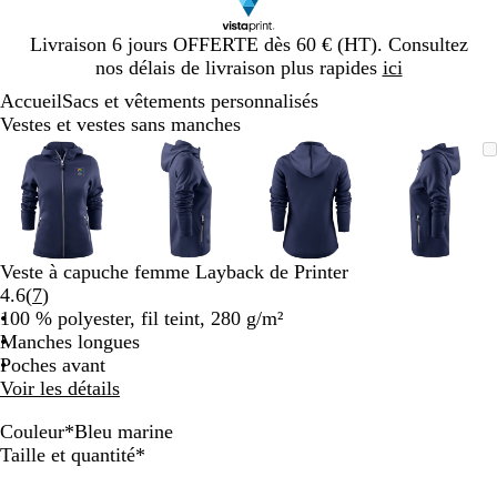
Diapositive
Livraison 6 jours OFFERTE dès 60 € (HT). Consultez
1
nos délais de livraison plus rapides
ici
sur
Accueil
Sacs et vêtements personnalisés
1
Vestes et vestes sans manches
Diapositive
Image
Zoom
Utilisez
Cliquez
Image
Zoom
Utilisez
Cliquez
Image
Zoom
Utilisez
Cliquez
Image
Zoom
Utilisez
Cliquez
1
zoomable
au
les
pour
zoomable
au
les
pour
zoomable
au
les
pour
zoomab
au
les
pour
sur
minimum
touches
développer
minimum
touches
développer
minimum
touches
développer
minim
touches
dévelop
4
plus
plus
plus
plus
et
et
et
et
moins
moins
moins
moins
Veste à capuche femme Layback de Printer
pour
pour
pour
pour
Lire
4.6
(
7
)
zoomer
zoomer
zoomer
zoomer
les
100 % polyester, fil teint, 280 g/m²
et
et
et
et
7
Manches longues
les
les
les
les
avis
Poches avant
touches
touches
touches
touches
Voir les détails
fléchées
fléchées
fléchées
fléchée
pour
pour
pour
pour
Couleur
*
Bleu marine
faire
faire
faire
faire
G
R
B
B
N
Obligatoire
Taille et quantité
*
défiler
défiler
défiler
défiler
r
o
l
l
o