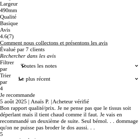
Largeur
490mm
Qualité
Basique
Avis
7
4.6
(
7
)
avis
Comment nous collectons et présentons les avis
Évalué par 7 clients
Mes
recherches
Filtrer
saisies
par
Trier
par
4
Je recommande
5 août 2025
|
Anaïs P.
|
Acheteur vérifié
Bon rapport qualité/prix. Je ne pense pas que le tissus soit
déperlant mais il tient chaud comme il faut. Je vais en
recommandé un deuxième de suite. Seul bémol. . . dommage
qu'on ne puisse pas broder le dos aussi. . .
5