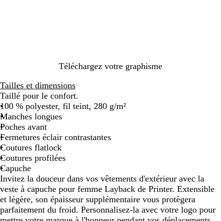
i
u
e
e
i
s
g
u
u
r
m
e
m
é
a
l
r
a
i
n
n
Téléchargez votre graphisme
g
e
é
Tailles et dimensions
Taillé pour le confort.
100 % polyester, fil teint, 280 g/m²
Manches longues
Poches avant
Fermetures éclair contrastantes
Coutures flatlock
Coutures profilées
Capuche
Invitez la douceur dans vos vêtements d'extérieur avec la
veste à capuche pour femme Layback de Printer. Extensible
et légère, son épaisseur supplémentaire vous protègera
parfaitement du froid. Personnalisez-la avec votre logo pour
mettre votre marque à l'honneur pendant vos déplacements.