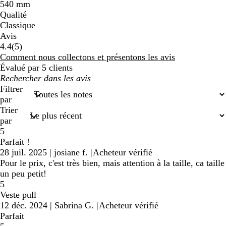
540 mm
Qualité
Classique
Avis
5
4.4
(
5
)
avis
Comment nous collectons et présentons les avis
Évalué par 5 clients
Mes
recherches
Filtrer
saisies
par
Trier
par
5
Parfait !
28 juil. 2025
|
josiane f.
|
Acheteur vérifié
Pour le prix, c'est très bien, mais attention à la taille, ca taille
un peu petit!
5
Veste pull
12 déc. 2024
|
Sabrina G.
|
Acheteur vérifié
Parfait