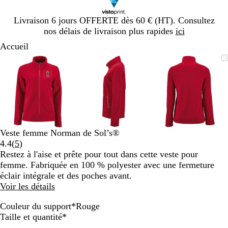
Diapositive
Livraison 6 jours OFFERTE dès 60 € (HT). Consultez
1
nos délais de livraison plus rapides
ici
sur
Accueil
1
Diapositive
Image
Zoom
Utilisez
Cliquez
Image
Zoom
Utilisez
Cliquez
Image
Zoom
Utilisez
Cliquez
1
zoomable
au
les
pour
zoomable
au
les
pour
zoomable
au
les
pour
sur
minimum
touches
développer
minimum
touches
développer
minimum
touches
développe
3
plus
plus
plus
et
et
et
moins
moins
moins
pour
pour
pour
zoomer
zoomer
zoomer
Veste femme Norman de Sol’s®
et
et
et
Lire
4.4
(
5
)
les
les
les
les
Restez à l'aise et prête pour tout dans cette veste pour
touches
touches
touches
5
femme. Fabriquée en 100 % polyester avec une fermeture
fléchées
fléchées
fléchées
avis
éclair intégrale et des poches avant.
pour
pour
pour
Voir les détails
faire
faire
faire
défiler
défiler
défiler
Couleur du support
*
Rouge
R
N
B
G
Obligatoire
Taille et quantité
*
o
o
l
r