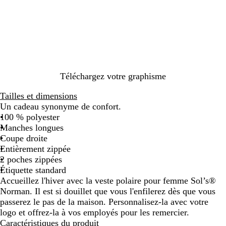
u
i
e
i
g
r
u
s
e
m
a
a
n
r
t
i
h
n
r
Téléchargez votre graphisme
e
a
c
Tailles et dimensions
i
Un cadeau synonyme de confort.
t
100 % polyester
e
Manches longues
Coupe droite
Entièrement zippée
2 poches zippées
Étiquette standard
Accueillez l'hiver avec la veste polaire pour femme Sol’s®
Norman. Il est si douillet que vous l'enfilerez dès que vous
passerez le pas de la maison. Personnalisez-la avec votre
logo et offrez-la à vos employés pour les remercier.
Caractéristiques du produit