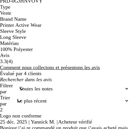
PRD-0GJHNVOVY
Type
Veste
Brand Name
Printer Active Wear
Sleeve Style
Long Sleeve
Matériau
100% Polyester
Avis
4
3.3
(
4
)
avis
Comment nous collectons et présentons les avis
Évalué par 4 clients
Mes
recherches
Filtrer
saisies
par
Trier
par
2
Logo non conforme
25 déc. 2025
|
Yannick M.
|
Acheteur vérifié
Bonjour,j’ai re commandé un produit que j’avais acheté mais