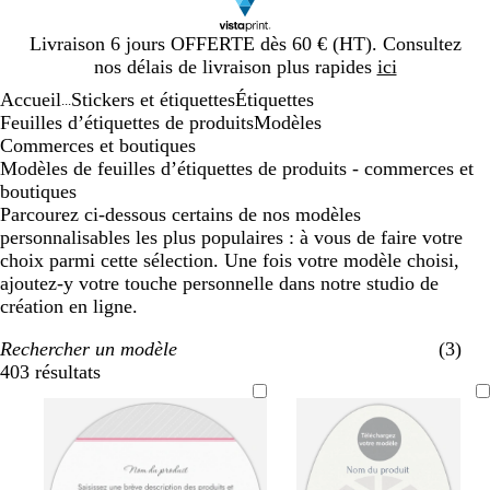
Diapositive
Livraison 6 jours OFFERTE dès 60 € (HT). Consultez
1
nos délais de livraison plus rapides
ici
sur
Accueil
Stickers et étiquettes
Étiquettes
1
...
Feuilles d’étiquettes de produits
Modèles
Commerces et boutiques
Modèles de feuilles d’étiquettes de produits - commerces et
boutiques
Parcourez ci-dessous certains de nos modèles
personnalisables les plus populaires : à vous de faire votre
choix parmi cette sélection. Une fois votre modèle choisi,
ajoutez-y votre touche personnelle dans notre studio de
création en ligne.
Rechercher un modèle
(3)
403 résultats
Filtres