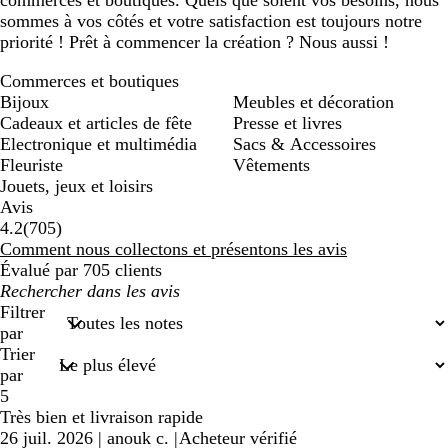
commerces et boutiques. Quels que soient vos besoins, nous
sommes à vos côtés et votre satisfaction est toujours notre
priorité ! Prêt à commencer la création ? Nous aussi !
Commerces et boutiques
Bijoux
Meubles et décoration
Cadeaux et articles de fête
Presse et livres
Electronique et multimédia
Sacs & Accessoires
Fleuriste
Vêtements
Jouets, jeux et loisirs
Avis
705
4.2
(
705
)
avis
Comment nous collectons et présentons les avis
Évalué par 705 clients
Mes
recherches
Filtrer
saisies
par
Trier
par
5
Très bien et livraison rapide
26 juil. 2026
|
anouk c.
|
Acheteur vérifié