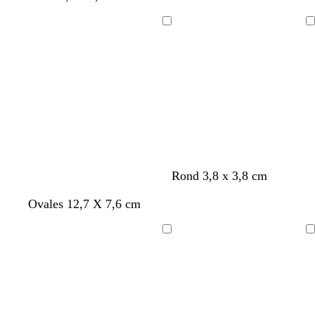
o
e
i
Chargement
Chargement
s
e
Rond 3,8 x 3,8 cm
f
v
f
b
Ovales 12,7 X 7,6 cm
a
e
a
l
u
r
u
a
Chargement
Chargement
v
t
v
n
e
d
e
c
’
e
a