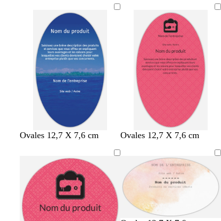
o
o
i
i
i
n
n
s
r
s
c
c
f
f
é
é
o
o
n
n
c
c
é
é
Ovales 12,7 X 7,6 cm
Ovales 12,7 X 7,6 cm