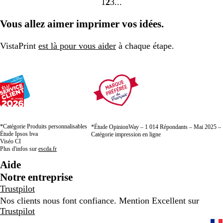
1
2
3
Accéder
Accéder
Accéder
à
à
à
Vous allez aimer imprimer vos idées.
la
la
la
page
page
page
VistaPrint
est là pour vous aider
à chaque étape.
*Catégorie Produits personnalisables
*Étude OpinionWay – 1 014 Répondants – Mai 2025 –
Étude Ipsos bva
Catégorie impression en ligne
Viséo CI
Plus d'infos sur
escda.fr
Aide
Notre entreprise
Trustpilot
Nos clients nous font confiance. Mention Excellent sur
Trustpilot