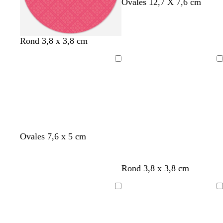
r
v
l
Ovales 12,7 X 7,6 cm
o
e
a
s
r
v
e
t
a
Rond 3,8 x 3,8 cm
c
d
n
l
’
d
a
e
e
Chargement
Chargement
i
a
r
u
Ovales 7,6 x 5 cm
Rond 3,8 x 3,8 cm
Chargement
Chargement