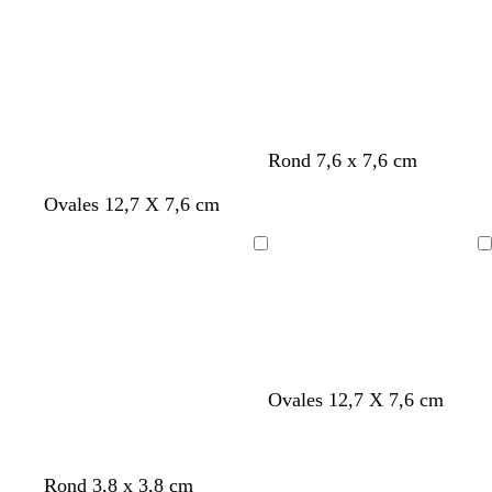
Rond 7,6 x 7,6 cm
Ovales 12,7 X 7,6 cm
Chargement
Chargement
t
v
o
Ovales 12,7 X 7,6 cm
u
e
r
r
r
a
q
t
n
Rond 3,8 x 3,8 cm
u
g