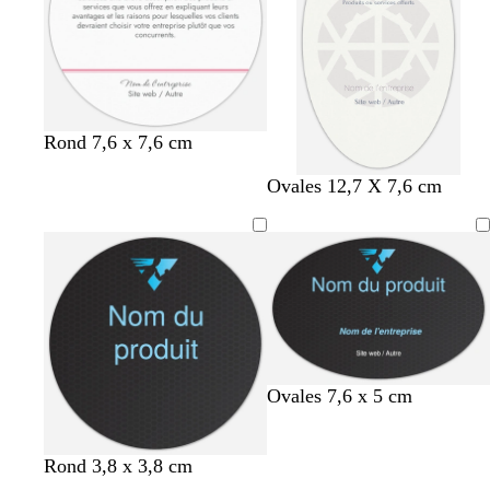
g
t
p
f
Rond 7,6 x 7,6 cm
r
u
e
a
Ovales 12,7 X 7,6 cm
i
r
r
u
s
q
v
v
c
u
e
e
l
o
n
a
i
c
i
s
h
r
e
e
g
n
g
Ovales 7,6 x 5 cm
r
o
r
i
i
i
s
r
s
g
n
g
Rond 3,8 x 3,8 cm
f
f
r
o
r