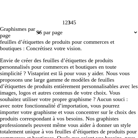
1
2
3
4
5
Page
Page
Page
Page
Page
Graphismes par
1
2
3
4
5
page
feuilles d’étiquettes de produits pour commerces et
boutiques : Concrétisez votre vision.
Envie de créer des feuilles d’étiquettes de produits
personnalisés pour commerces et boutiques en toute
simplicité ? Vistaprint est là pour vous y aider. Nous vous
proposons une large gamme de modèles de feuilles
d’étiquettes de produits entièrement personnalisables avec les
images, logos et autres contenus de votre choix. Vous
souhaitez utiliser votre propre graphisme ? Aucun souci :
avec notre fonctionnalité d’importation, vous pourrez
importer votre graphisme et vous concentrer sur le choix des
produits correspondant à vos besoins. Nos graphistes
professionnels peuvent même vous aider à donner un style
totalement unique à vos feuilles d’étiquettes de produits pour