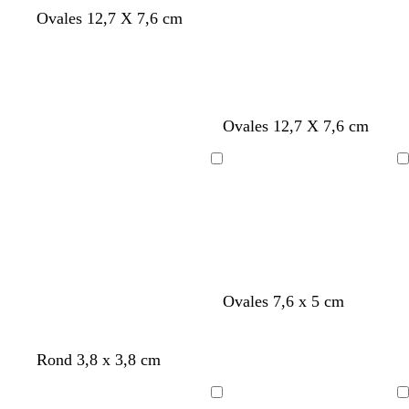
u
m
g
g
r
Ovales 12,7 X 7,6 cm
a
r
r
o
u
i
i
s
v
s
s
e
e
c
b
v
Ovales 12,7 X 7,6 cm
r
l
e
è
e
r
Chargement
Chargement
m
u
t
e
c
d
l
’
a
e
i
a
r
u
Ovales 7,6 x 5 cm
Rond 3,8 x 3,8 cm
Chargement
Chargement