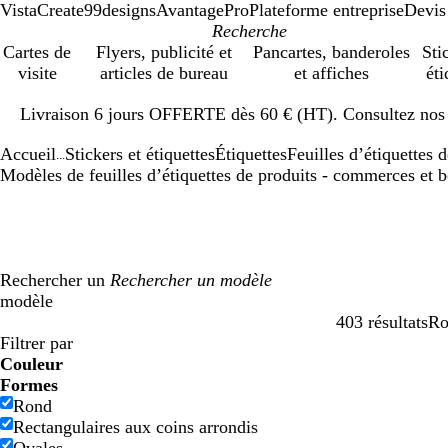
VistaCreate
99designs
AvantagePro
Plateforme entreprise
Devis
Cartes de
Flyers, publicité et
Pancartes, banderoles
Sti
visite
articles de bureau
et affiches
éti
Diapositive
Livraison 6 jours OFFERTE dès 60 € (HT). Consultez nos d
1
sur
Accueil
Stickers et étiquettes
Étiquettes
Feuilles d’étiquettes 
1
...
Modèles de feuilles d’étiquettes de produits - commerces et 
Rechercher un
modèle
403 résultats
Ro
Filtres
Filtrer par
Couleur
B
B
V
V
J
J
O
O
R
R
G
G
B
B
N
N
M
M
C
C
V
V
R
R
Formes
l
l
e
e
a
a
r
r
o
o
r
r
l
l
o
o
a
a
r
r
i
i
o
o
Rond
e
e
r
r
u
u
a
a
u
u
i
i
a
a
i
i
r
r
è
è
o
o
s
s
Rectangulaires aux coins arrondis
u
u
t
t
n
n
n
n
g
g
s
s
n
n
r
r
r
r
m
m
l
l
e
e