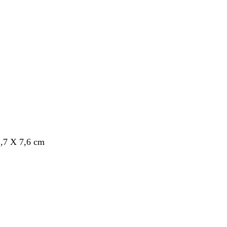
nt
,7 X 7,6 cm
nt