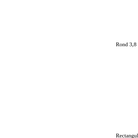
r
r
r
Rond 3,8 
g
v
n
m
Rectangul