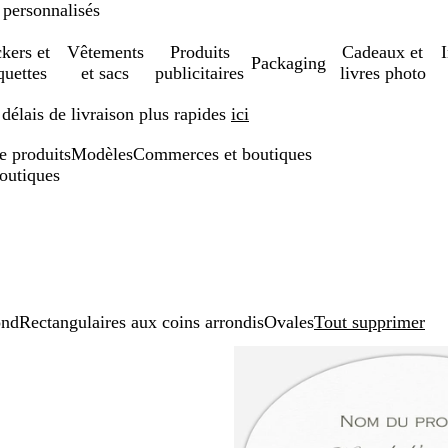
 personnalisés
ckers et
Vêtements
Produits
Cadeaux et
Packaging
quettes
et sacs
publicitaires
livres photo
élais de livraison plus rapides
ici
de produits
Modèles
Commerces et boutiques
boutiques
nd
Rectangulaires aux coins arrondis
Ovales
Tout supprimer