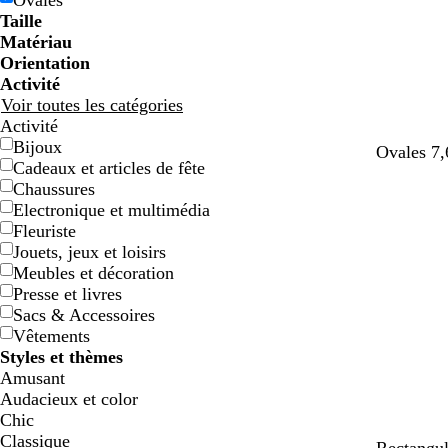
Ovales
e
e
g
g
e
e
c
c
o
o
e
e
e
e
Taille
e
e
n
n
t
t
Matériau
Orientation
Activité
Voir toutes les catégories
Activité
Bijoux
Ovales 7,
Cadeaux et articles de fête
Chaussures
Electronique et multimédia
Fleuriste
Jouets, jeux et loisirs
Meubles et décoration
Presse et livres
Sacs & Accessoires
Vêtements
Styles et thèmes
Amusant
Audacieux et color
Chic
Classique
g
b
g
g