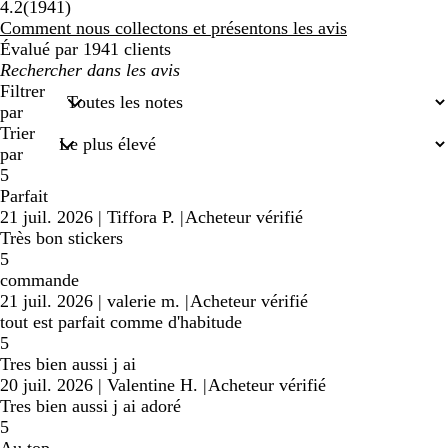
1941
4.2
(
1941
)
avis
Comment nous collectons et présentons les avis
Évalué par 1941 clients
Mes
recherches
Filtrer
saisies
par
Trier
par
5
Parfait
21 juil. 2026
|
Tiffora P.
|
Acheteur vérifié
Très bon stickers
5
commande
21 juil. 2026
|
valerie m.
|
Acheteur vérifié
tout est parfait comme d'habitude
5
Tres bien aussi j ai
20 juil. 2026
|
Valentine H.
|
Acheteur vérifié
Tres bien aussi j ai adoré
5