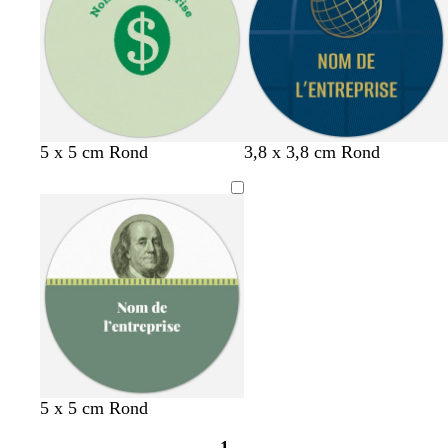
l
l
a
’
d
l
a
a
a
a
n
e
e
a
u
n
i
i
a
a
i
x
a
r
r
r
u
r
r
d
d
5 x 5 cm Rond
3,8 x 3,8 cm Rond
5 x 5 cm Rond
1