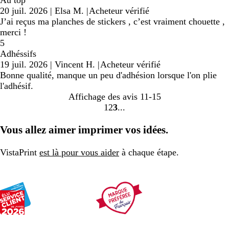
Au top
20 juil. 2026
|
Elsa M.
|
Acheteur vérifié
J’ai reçus ma planches de stickers , c’est vraiment chouette ,
merci !
5
Adhéssifs
19 juil. 2026
|
Vincent H.
|
Acheteur vérifié
Bonne qualité, manque un peu d'adhésion lorsque l'on plie
l'adhésif.
Affichage des avis
11-15
1
2
3
Accéder
Accéder
Accéder
à
à
à
Vous allez aimer imprimer vos idées.
la
la
la
page
page
page
VistaPrint
est là pour vous aider
à chaque étape.