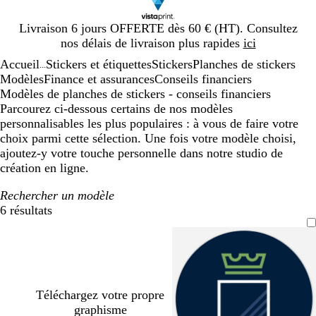
Diapositive
Livraison 6 jours OFFERTE dès 60 € (HT). Consultez
1
nos délais de livraison plus rapides
ici
sur
Accueil
Stickers et étiquettes
Stickers
Planches de stickers
1
...
Modèles
Finance et assurances
Conseils financiers
Modèles de planches de stickers - conseils financiers
Parcourez ci-dessous certains de nos modèles
personnalisables les plus populaires : à vous de faire votre
choix parmi cette sélection. Une fois votre modèle choisi,
ajoutez-y votre touche personnelle dans notre studio de
création en ligne.
Rechercher un modèle
6 résultats
Filtres
Téléchargez votre propre
graphisme