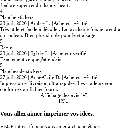
J’adore super rendu :hands_heart:
4
Planche stickers
28 juil. 2026
|
Ambre L.
|
Acheteur vérifié
Très utile et facile à décoller. La prochaine fois je prendrai
un rouleau. Bien plus simple pour le stockage
5
Ravie!
28 juil. 2026
|
Sylvie L.
|
Acheteur vérifié
Exactement ce que j'attendais
5
Planches de stickers
27 juil. 2026
|
Anne-Ccile D.
|
Acheteur vérifié
Impression et livraison ultra rapides. Les couleurs sont
conformes au fichier fourni.
Affichage des avis
1-5
1
2
3
Accéder
Accéder
Accéder
à
à
à
Vous allez aimer imprimer vos idées.
la
la
la
page
page
page
VistaPrint
est là pour vous aider
à chaque étape.