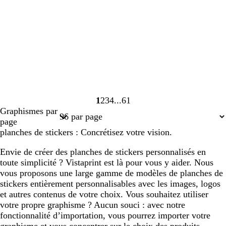
1
2
3
4
61
Page
Page
Page
Page
Page
Graphismes par
1
2
3
4
61
page
planches de stickers : Concrétisez votre vision.
Envie de créer des planches de stickers personnalisés en
toute simplicité ? Vistaprint est là pour vous y aider. Nous
vous proposons une large gamme de modèles de planches de
stickers entièrement personnalisables avec les images, logos
et autres contenus de votre choix. Vous souhaitez utiliser
votre propre graphisme ? Aucun souci : avec notre
fonctionnalité d’importation, vous pourrez importer votre