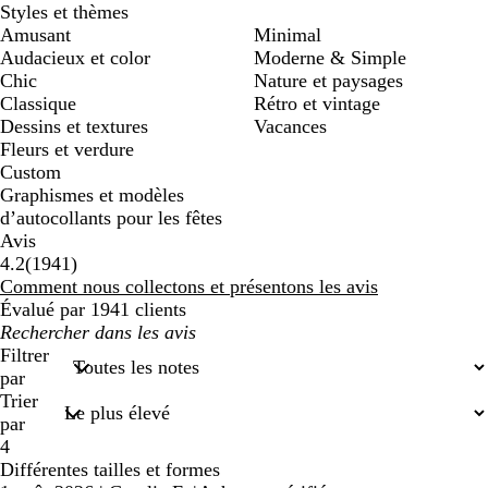
Styles et thèmes
Amusant
Minimal
Audacieux et color
Moderne & Simple
Chic
Nature et paysages
Classique
Rétro et vintage
Dessins et textures
Vacances
Fleurs et verdure
Custom
Graphismes et modèles
d’autocollants pour les fêtes
Avis
1941
4.2
(
1941
)
avis
Comment nous collectons et présentons les avis
Évalué par 1941 clients
Mes
recherches
Filtrer
saisies
par
Trier
par
4
Différentes tailles et formes