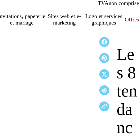
TVA
comprise
non comprise
Invitations, papeterie
Sites web et e-
Logo et services
Offres
et mariage
marketing
graphiques
Le
s 8
ten
da
nc