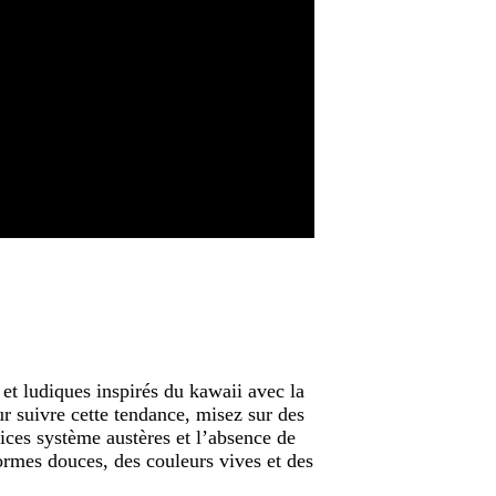
ES DE WEB DESIGN DE L’ANNÉE DERNIÈRE
.
et ludiques inspirés du kawaii avec la
our suivre cette tendance, misez sur des
ices système austères et l’absence de
ormes douces, des couleurs vives et des