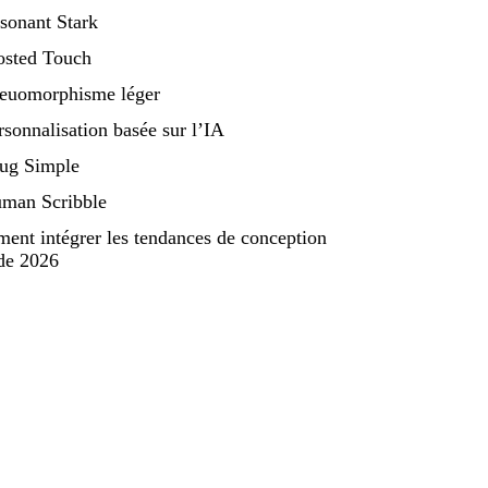
sonant Stark
osted Touch
keuomorphisme léger
rsonnalisation basée sur l’IA
nug Simple
uman Scribble
nt intégrer les tendances de conception
de 2026