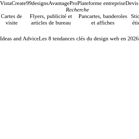
VistaCreate
99designs
AvantagePro
Plateforme entreprise
Devis
Cartes de
Flyers, publicité et
Pancartes, banderoles
Sti
visite
articles de bureau
et affiches
éti
Ideas and Advice
Les 8 tendances clés du design web en 2026