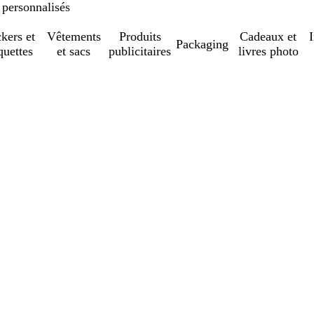
 personnalisés
ckers et
Vêtements
Produits
Cadeaux et
Packaging
quettes
et sacs
publicitaires
livres photo