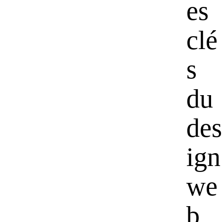
es
clé
s
du
des
ign
we
b