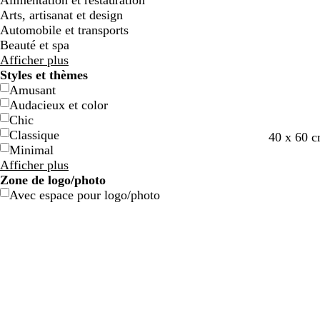
Alimentation et restauration
e
e
g
g
e
e
c
c
o
o
e
e
e
e
Arts, artisanat et design
e
e
n
n
t
t
Automobile et transports
Beauté et spa
Afficher plus
Styles et thèmes
Amusant
Audacieux et color
Chic
Classique
b
n
b
b
v
40 x 60 
Minimal
l
o
l
l
e
Afficher plus
a
i
e
a
r
Zone de logo/photo
n
r
u
n
t
Avec espace pour logo/photo
c
f
c
o
o
l
n
i
c
v
é
e