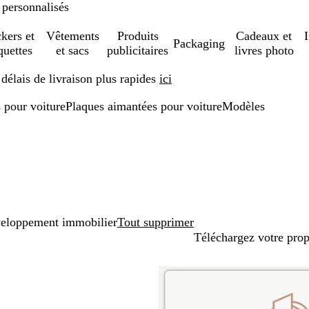
 personnalisés
ckers et
Vêtements
Produits
Cadeaux et
Packaging
quettes
et sacs
publicitaires
livres photo
élais de livraison plus rapides
ici
 pour voiture
Plaques aimantées pour voiture
Modèles
eloppement immobilier
Tout supprimer
Téléchargez votre pro