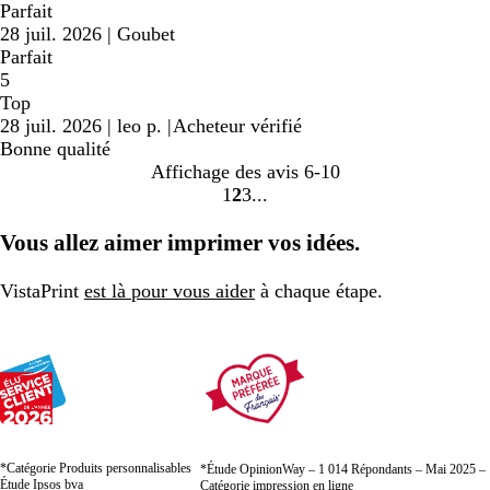
Parfait
28 juil. 2026
|
Goubet
Parfait
5
Top
28 juil. 2026
|
leo p.
|
Acheteur vérifié
Bonne qualité
Affichage des avis
6-10
1
2
3
aller
aller
aller
à
à
à
Vous allez aimer imprimer vos idées.
la
la
la
page
page
page
VistaPrint
est là pour vous aider
à chaque étape.
1
2
3
*Catégorie Produits personnalisables
*Étude OpinionWay – 1 014 Répondants – Mai 2025 –
Étude Ipsos bva
Catégorie impression en ligne