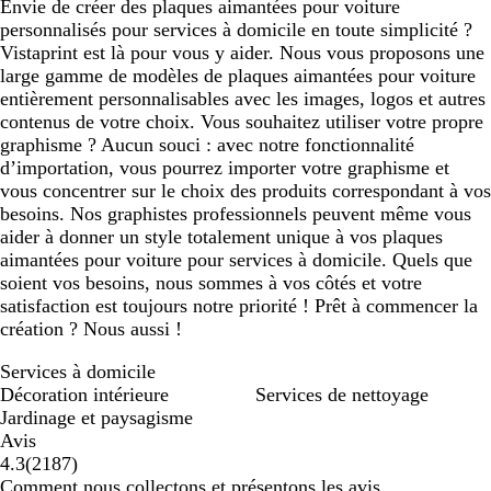
Envie de créer des plaques aimantées pour voiture
personnalisés pour services à domicile en toute simplicité ?
Vistaprint est là pour vous y aider. Nous vous proposons une
large gamme de modèles de plaques aimantées pour voiture
entièrement personnalisables avec les images, logos et autres
contenus de votre choix. Vous souhaitez utiliser votre propre
graphisme ? Aucun souci : avec notre fonctionnalité
d’importation, vous pourrez importer votre graphisme et
vous concentrer sur le choix des produits correspondant à vos
besoins. Nos graphistes professionnels peuvent même vous
aider à donner un style totalement unique à vos plaques
aimantées pour voiture pour services à domicile. Quels que
soient vos besoins, nous sommes à vos côtés et votre
satisfaction est toujours notre priorité ! Prêt à commencer la
création ? Nous aussi !
Services à domicile
Décoration intérieure
Services de nettoyage
Jardinage et paysagisme
Avis
2187
4.3
(
2187
)
avis
Comment nous collectons et présentons les avis