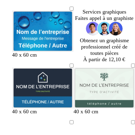
l
l
l
l
r
r
r
r
r
a
a
a
a
i
è
i
i
i
Services graphiques
n
n
n
n
s
m
s
s
s
Faites appel à un graphiste
c
c
c
c
f
e
c
c
c
o
l
l
l
n
a
a
a
Obtenez un graphisme
c
i
i
i
professionnel créé de
é
r
r
r
toutes pièces
40 x 60 cm
À partir de 12,10 €
g
n
v
v
b
40 x 60 cm
40 x 60 cm
r
o
e
e
l
i
i
r
r
a
Chargement
Chargement
s
r
t
t
n