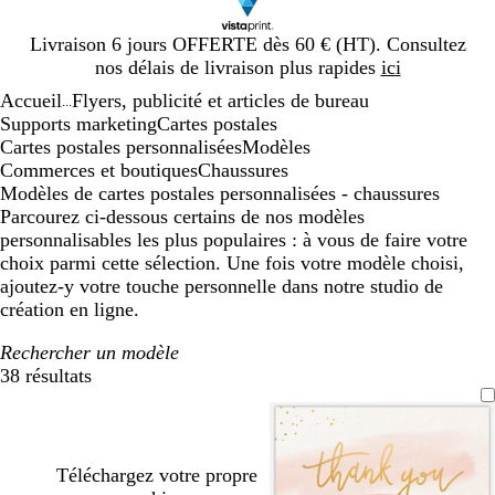
Diapositive
Livraison 6 jours OFFERTE dès 60 € (HT). Consultez
1
nos délais de livraison plus rapides
ici
sur
Accueil
Flyers, publicité et articles de bureau
1
...
Supports marketing
Cartes postales
Cartes postales personnalisées
Modèles
Commerces et boutiques
Chaussures
Modèles de cartes postales personnalisées - chaussures
Parcourez ci-dessous certains de nos modèles
personnalisables les plus populaires : à vous de faire votre
choix parmi cette sélection. Une fois votre modèle choisi,
ajoutez-y votre touche personnelle dans notre studio de
création en ligne.
Rechercher un modèle
38 résultats
Filtres
Téléchargez votre propre