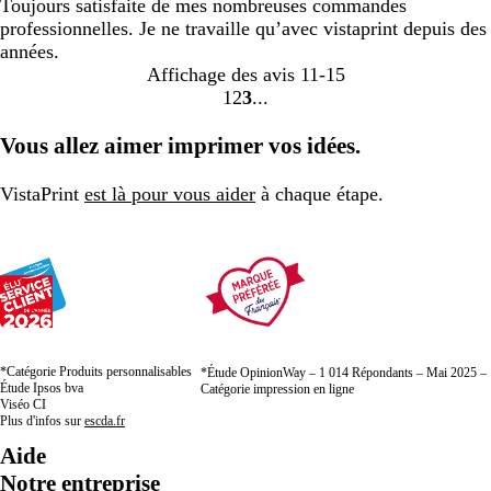
Toujours satisfaite de mes nombreuses commandes
professionnelles. Je ne travaille qu’avec vistaprint depuis des
années.
Affichage des avis
11-15
1
2
3
Accéder
Accéder
Accéder
à
à
à
Vous allez aimer imprimer vos idées.
la
la
la
page
page
page
VistaPrint
est là pour vous aider
à chaque étape.
*Catégorie Produits personnalisables
*Étude OpinionWay – 1 014 Répondants – Mai 2025 –
Étude Ipsos bva
Catégorie impression en ligne
Viséo CI
Plus d'infos sur
escda.fr
Aide
Notre entreprise