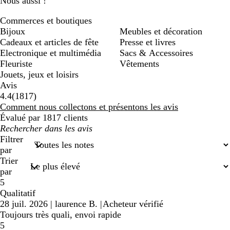
Nous aussi !
Commerces et boutiques
Bijoux
Meubles et décoration
Cadeaux et articles de fête
Presse et livres
Electronique et multimédia
Sacs & Accessoires
Fleuriste
Vêtements
Jouets, jeux et loisirs
Avis
1817
4.4
(
1817
)
avis
Comment nous collectons et présentons les avis
Évalué par 1817 clients
Mes
recherches
Filtrer
saisies
par
Trier
par
5
Qualitatif
28 juil. 2026
|
laurence B.
|
Acheteur vérifié
Toujours très quali, envoi rapide
5