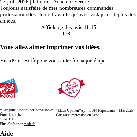
27 juil. 2026
|
lethi m.
|
Acheteur vérifié
Toujours satisfaite de mes nombreuses commandes
professionnelles. Je ne travaille qu’avec vistaprint depuis des
années.
Affichage des avis
11-15
1
2
3
Accéder
Accéder
Accéder
à
à
à
Vous allez aimer imprimer vos idées.
la
la
la
page
page
page
VistaPrint
est là pour vous aider
à chaque étape.
*Catégorie Produits personnalisables
*Étude OpinionWay – 1 014 Répondants – Mai 2025 –
Étude Ipsos bva
Catégorie impression en ligne
Viséo CI
Plus d'infos sur
escda.fr
Aide