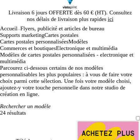
Diapositive
Livraison 6 jours OFFERTE dès 60 € (HT). Consultez
1
nos délais de livraison plus rapides
ici
sur
Accueil
Flyers, publicité et articles de bureau
1
...
Supports marketing
Cartes postales
Cartes postales personnalisées
Modèles
Commerces et boutiques
Electronique et multimédia
Modèles de cartes postales personnalisées - electronique et
multimédia
Parcourez ci-dessous certains de nos modèles
personnalisables les plus populaires : à vous de faire votre
choix parmi cette sélection. Une fois votre modèle choisi,
ajoutez-y votre touche personnelle dans notre studio de
création en ligne.
Rechercher un modèle
24 résultats
Filtres