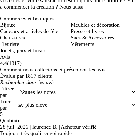
vos côtés et votre satisfaction est toujours notre priorité ! Prêt
à commencer la création ? Nous aussi !
Commerces et boutiques
Bijoux
Meubles et décoration
Cadeaux et articles de fête
Presse et livres
Chaussures
Sacs & Accessoires
Fleuriste
Vêtements
Jouets, jeux et loisirs
Avis
1817
4.4
(
1817
)
avis
Comment nous collectons et présentons les avis
Évalué par 1817 clients
Mes
recherches
Filtrer
saisies
par
Trier
par
5
Qualitatif
28 juil. 2026
|
laurence B.
|
Acheteur vérifié
Toujours très quali, envoi rapide