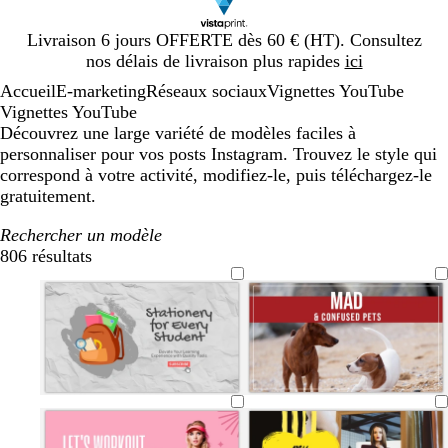
Diapositive
Livraison 6 jours OFFERTE dès 60 € (HT). Consultez
1
nos délais de livraison plus rapides
ici
sur
Accueil
E-marketing
Réseaux sociaux
Vignettes YouTube
1
Vignettes YouTube
Découvrez une large variété de modèles faciles à
personnaliser pour vos posts Instagram. Trouvez le style qui
correspond à votre activité, modifiez-le, puis téléchargez-le
gratuitement.
Rechercher un modèle
806 résultats
Filtres