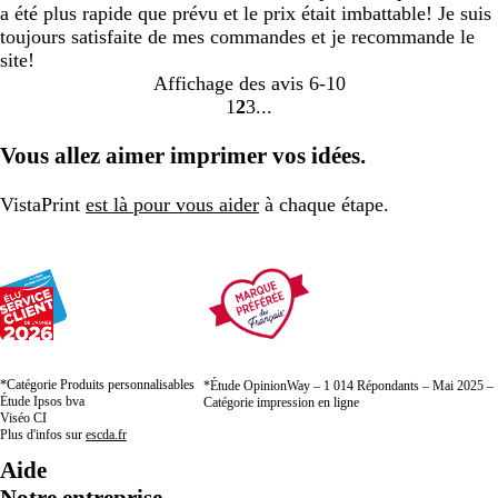
a été plus rapide que prévu et le prix était imbattable! Je suis
toujours satisfaite de mes commandes et je recommande le
site!
Affichage des avis
6-10
1
2
3
Accéder
Accéder
Accéder
à
à
à
Vous allez aimer imprimer vos idées.
la
la
la
page
page
page
VistaPrint
est là pour vous aider
à chaque étape.
*Catégorie Produits personnalisables
*Étude OpinionWay – 1 014 Répondants – Mai 2025 –
Étude Ipsos bva
Catégorie impression en ligne
Viséo CI
Plus d'infos sur
escda.fr
Aide