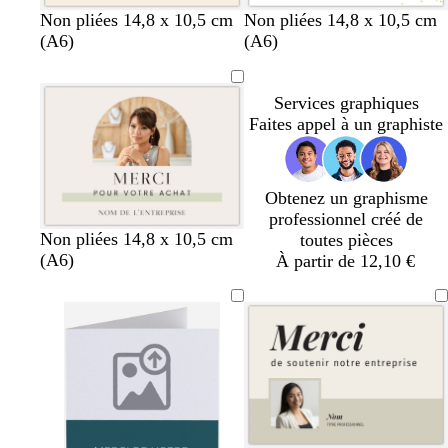
c
v
l
r
j
g
Non pliées 14,8 x 10,5 cm
Non pliées 14,8 x 10,5 cm
r
e
a
o
a
r
(A6)
(A6)
è
r
v
s
u
i
m
t
a
e
n
s
Services graphiques
e
d
n
c
e
c
Faites appel à un graphiste
’
d
l
l
e
e
a
a
a
i
i
u
r
r
Obtenez un graphisme
professionnel créé de
g
b
b
g
v
Non pliées 14,8 x 10,5 cm
toutes pièces
r
l
o
r
e
(A6)
À partir de 12,10 €
i
e
r
i
r
s
u
d
s
t
c
f
e
c
d
l
o
a
l
’
a
n
u
a
e
i
c
x
i
a
r
é
r
u