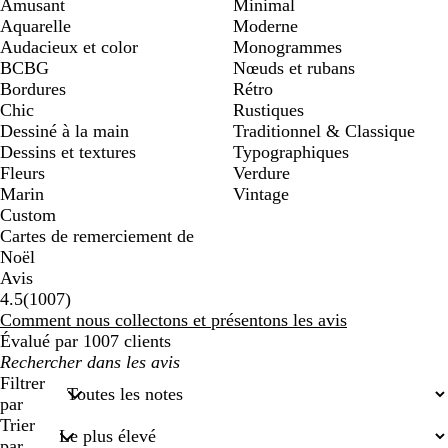
Amusant
Minimal
Aquarelle
Moderne
Audacieux et color
Monogrammes
BCBG
Nœuds et rubans
Bordures
Rétro
Chic
Rustiques
Dessiné à la main
Traditionnel & Classique
Dessins et textures
Typographiques
Fleurs
Verdure
Marin
Vintage
Custom
Cartes de remerciement de
Noël
Avis
1007
4.5
(
1007
)
avis
Comment nous collectons et présentons les avis
Évalué par 1007 clients
Mes
recherches
Filtrer
saisies
par
Trier
par