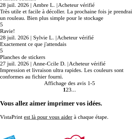
28 juil. 2026
|
Ambre L.
|
Acheteur vérifié
Très utile et facile à décoller. La prochaine fois je prendrai
un rouleau. Bien plus simple pour le stockage
5
Ravie!
28 juil. 2026
|
Sylvie L.
|
Acheteur vérifié
Exactement ce que j'attendais
5
Planches de stickers
27 juil. 2026
|
Anne-Ccile D.
|
Acheteur vérifié
Impression et livraison ultra rapides. Les couleurs sont
conformes au fichier fourni.
Affichage des avis
1-5
1
2
3
aller
aller
aller
à
à
à
Vous allez aimer imprimer vos idées.
la
la
la
page
page
page
VistaPrint
est là pour vous aider
à chaque étape.
1
2
3