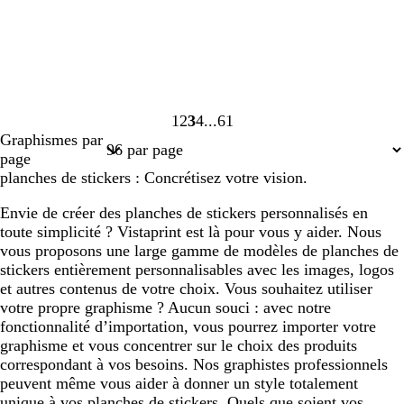
1
2
3
4
61
Page
Page
Page
Page
Page
Graphismes par
1
2
3
4
61
page
planches de stickers : Concrétisez votre vision.
Envie de créer des planches de stickers personnalisés en
toute simplicité ? Vistaprint est là pour vous y aider. Nous
vous proposons une large gamme de modèles de planches de
stickers entièrement personnalisables avec les images, logos
et autres contenus de votre choix. Vous souhaitez utiliser
votre propre graphisme ? Aucun souci : avec notre
fonctionnalité d’importation, vous pourrez importer votre
graphisme et vous concentrer sur le choix des produits
correspondant à vos besoins. Nos graphistes professionnels
peuvent même vous aider à donner un style totalement
unique à vos planches de stickers. Quels que soient vos