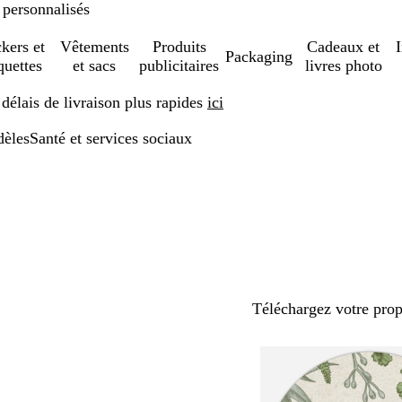
 personnalisés
ckers et
Vêtements
Produits
Cadeaux et
Packaging
quettes
et sacs
publicitaires
livres photo
élais de livraison plus rapides
ici
èles
Santé et services sociaux
Téléchargez votre pro