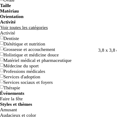
Ovale
e
e
g
g
e
e
c
c
o
o
e
e
e
e
Taille
e
e
n
n
t
t
Matériau
Orientation
Activité
Voir toutes les catégories
Activité
Dentiste
Diététique et nutrition
Grossesse et accouchement
c
g
v
3,8 x 3,8
Holistique et médicine douce
r
r
e
Matériel médical et pharmaceutique
è
i
r
Médecine du sport
m
s
t
Professions médicales
e
f
f
Services d'adoption
o
o
Services sociaux et foyers
n
r
Thérapie
c
ê
Événements
é
t
Faire la fête
Styles et thèmes
Amusant
Audacieux et color