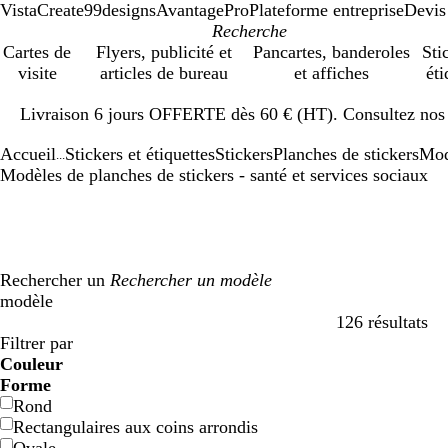
VistaCreate
99designs
AvantagePro
Plateforme entreprise
Devis
Cartes de
Flyers, publicité et
Pancartes, banderoles
Sti
visite
articles de bureau
et affiches
éti
Diapositive
Livraison 6 jours OFFERTE dès 60 € (HT). Consultez nos d
1
sur
Accueil
Stickers et étiquettes
Stickers
Planches de stickers
Mod
1
...
Modèles de planches de stickers - santé et services sociaux
Rechercher un
modèle
126 résultats
Filtres
Filtrer par
Couleur
B
B
V
V
J
J
O
O
R
R
G
G
B
B
N
N
M
M
C
C
V
V
R
R
Forme
l
l
e
e
a
a
r
r
o
o
r
r
l
l
o
o
a
a
r
r
i
i
o
o
Rond
e
e
r
r
u
u
a
a
u
u
i
i
a
a
i
i
r
r
è
è
o
o
s
s
Rectangulaires aux coins arrondis
u
u
t
t
n
n
n
n
g
g
s
s
n
n
r
r
r
r
m
m
l
l
e
e