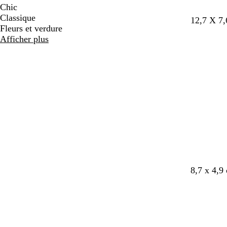
Chic
Classique
12,7 X 7
Fleurs et verdure
Afficher plus
b
b
n
b
b
8,7 x 4,9
l
l
o
l
l
e
a
i
a
e
u
n
r
n
u
f
c
c
f
o
o