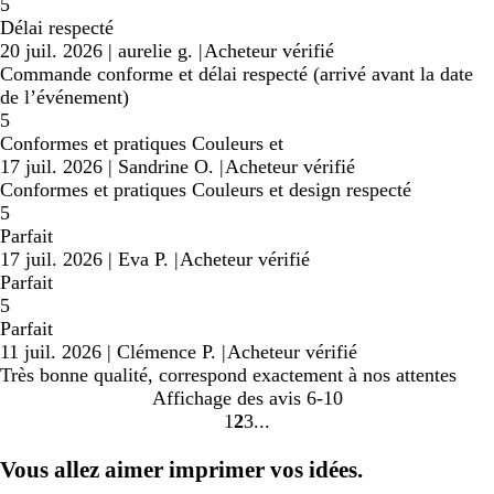
5
Délai respecté
20 juil. 2026
|
aurelie g.
|
Acheteur vérifié
Commande conforme et délai respecté (arrivé avant la date
de l’événement)
5
Conformes et pratiques Couleurs et
17 juil. 2026
|
Sandrine O.
|
Acheteur vérifié
Conformes et pratiques Couleurs et design respecté
5
Parfait
17 juil. 2026
|
Eva P.
|
Acheteur vérifié
Parfait
5
Parfait
11 juil. 2026
|
Clémence P.
|
Acheteur vérifié
Très bonne qualité, correspond exactement à nos attentes
Affichage des avis
6-10
1
2
3
Accéder
Accéder
Accéder
à
à
à
Vous allez aimer imprimer vos idées.
la
la
la