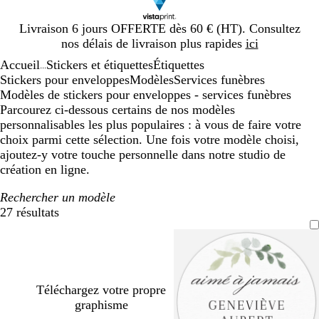
Diapositive
Livraison 6 jours OFFERTE dès 60 € (HT). Consultez
1
nos délais de livraison plus rapides
ici
sur
Accueil
Stickers et étiquettes
Étiquettes
1
...
Stickers pour enveloppes
Modèles
Services funèbres
Modèles de stickers pour enveloppes - services funèbres
Parcourez ci-dessous certains de nos modèles
personnalisables les plus populaires : à vous de faire votre
choix parmi cette sélection. Une fois votre modèle choisi,
ajoutez-y votre touche personnelle dans notre studio de
création en ligne.
Rechercher un modèle
27 résultats
Filtres
Téléchargez votre propre
graphisme