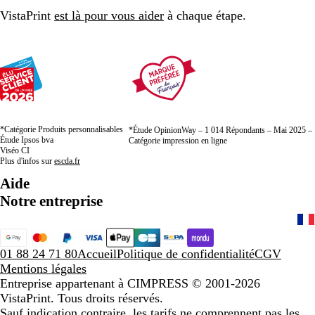
page
page
page
VistaPrint
est là pour vous aider
à chaque étape.
*Catégorie Produits personnalisables
*Étude OpinionWay – 1 014 Répondants – Mai 2025 –
Étude Ipsos bva
Catégorie impression en ligne
Viséo CI
Plus d'infos sur
escda.fr
Aide
Notre entreprise
01 88 24 71 80
Accueil
Politique de confidentialité
CGV
Mentions légales
Entreprise appartenant à CIMPRESS
© 2001-2026
VistaPrint. Tous droits réservés.
Sauf indication contraire, les tarifs ne comprennent pas les