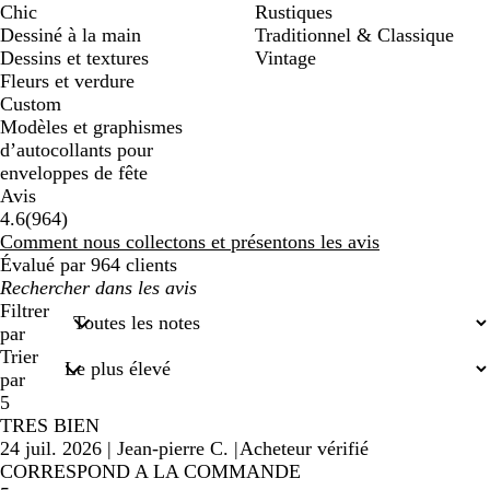
Chic
Rustiques
Dessiné à la main
Traditionnel & Classique
Dessins et textures
Vintage
Fleurs et verdure
Custom
Modèles et graphismes
d’autocollants pour
enveloppes de fête
Avis
964
4.6
(
964
)
avis
Comment nous collectons et présentons les avis
Évalué par 964 clients
Mes
recherches
Filtrer
saisies
par
Trier
par
5
TRES BIEN
24 juil. 2026
|
Jean-pierre C.
|
Acheteur vérifié
CORRESPOND A LA COMMANDE