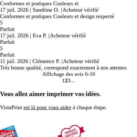
Conformes et pratiques Couleurs et
17 juil. 2026
|
Sandrine O.
|
Acheteur vérifié
Conformes et pratiques Couleurs et design respecté
5
Parfait
17 juil. 2026
|
Eva P.
|
Acheteur vérifié
Parfait
5
Parfait
11 juil. 2026
|
Clémence P.
|
Acheteur vérifié
Très bonne qualité, correspond exactement à nos attentes
Affichage des avis
6-10
1
2
3
Accéder
Accéder
Accéder
à
à
à
Vous allez aimer imprimer vos idées.
la
la
la
page
page
page
VistaPrint
est là pour vous aider
à chaque étape.