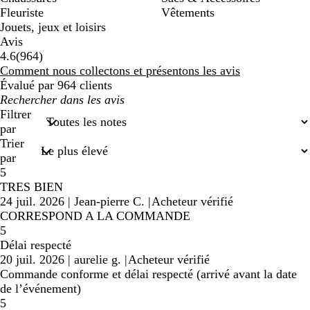
Fleuriste
Vêtements
Jouets, jeux et loisirs
Avis
964
4.6
(
964
)
avis
Comment nous collectons et présentons les avis
Évalué par 964 clients
Mes
recherches
Filtrer
saisies
par
Trier
par
5
TRES BIEN
24 juil. 2026
|
Jean-pierre C.
|
Acheteur vérifié
CORRESPOND A LA COMMANDE
5
Délai respecté
20 juil. 2026
|
aurelie g.
|
Acheteur vérifié
Commande conforme et délai respecté (arrivé avant la date
de l’événement)
5