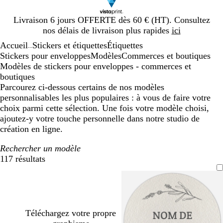
Diapositive
Livraison 6 jours OFFERTE dès 60 € (HT). Consultez
1
nos délais de livraison plus rapides
ici
sur
Accueil
Stickers et étiquettes
Étiquettes
1
...
Stickers pour enveloppes
Modèles
Commerces et boutiques
Modèles de stickers pour enveloppes - commerces et
boutiques
Parcourez ci-dessous certains de nos modèles
personnalisables les plus populaires : à vous de faire votre
choix parmi cette sélection. Une fois votre modèle choisi,
ajoutez-y votre touche personnelle dans notre studio de
création en ligne.
Rechercher un modèle
117 résultats
Filtres
Téléchargez votre propre