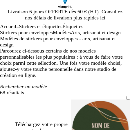
Diapositive
Livraison 6 jours OFFERTE dès 60 € (HT). Consultez
1
nos délais de livraison plus rapides
ici
sur
Accueil
Stickers et étiquettes
Étiquettes
1
...
Stickers pour enveloppes
Modèles
Arts, artisanat et design
Modèles de stickers pour enveloppes - arts, artisanat et
design
Parcourez ci-dessous certains de nos modèles
personnalisables les plus populaires : à vous de faire votre
choix parmi cette sélection. Une fois votre modèle choisi,
ajoutez-y votre touche personnelle dans notre studio de
création en ligne.
Rechercher un modèle
68 résultats
Filtres
Téléchargez votre propre