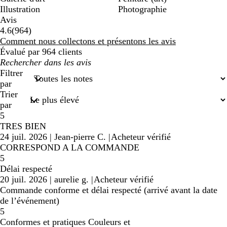
Illustration
Photographie
Avis
964
4.6
(
964
)
avis
Comment nous collectons et présentons les avis
Évalué par 964 clients
Mes
recherches
Filtrer
saisies
par
Trier
par
5
TRES BIEN
24 juil. 2026
|
Jean-pierre C.
|
Acheteur vérifié
CORRESPOND A LA COMMANDE
5
Délai respecté
20 juil. 2026
|
aurelie g.
|
Acheteur vérifié
Commande conforme et délai respecté (arrivé avant la date
de l’événement)
5
Conformes et pratiques Couleurs et