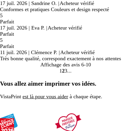
17 juil. 2026
|
Sandrine O.
|
Acheteur vérifié
Conformes et pratiques Couleurs et design respecté
5
Parfait
17 juil. 2026
|
Eva P.
|
Acheteur vérifié
Parfait
5
Parfait
11 juil. 2026
|
Clémence P.
|
Acheteur vérifié
Très bonne qualité, correspond exactement à nos attentes
Affichage des avis
6-10
1
2
3
Accéder
Accéder
Accéder
à
à
à
Vous allez aimer imprimer vos idées.
la
la
la
page
page
page
VistaPrint
est là pour vous aider
à chaque étape.