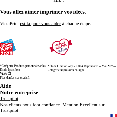
1
2
3
aller
aller
aller
à
à
à
Vous allez aimer imprimer vos idées.
la
la
la
page
page
page
VistaPrint
est là pour vous aider
à chaque étape.
1
2
3
*Catégorie Produits personnalisables
*Étude OpinionWay – 1 014 Répondants – Mai 2025 –
Étude Ipsos bva
Catégorie impression en ligne
Viséo CI
Plus d'infos sur
escda.fr
Aide
Notre entreprise
Trustpilot
Nos clients nous font confiance. Mention Excellent sur
Trustpilot