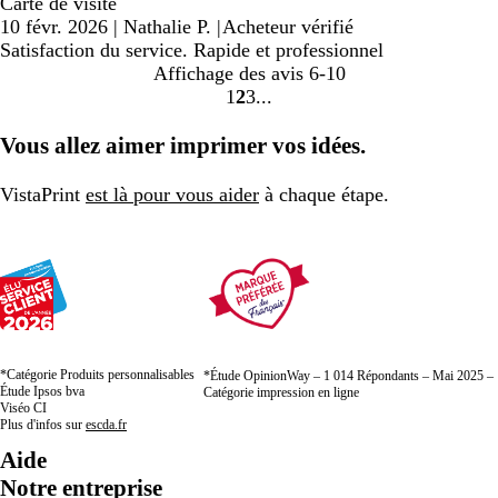
Carte de visite
10 févr. 2026
|
Nathalie P.
|
Acheteur vérifié
Satisfaction du service. Rapide et professionnel
Affichage des avis
6-10
1
2
3
Accéder
Accéder
Accéder
à
à
à
Vous allez aimer imprimer vos idées.
la
la
la
page
page
page
VistaPrint
est là pour vous aider
à chaque étape.
*Catégorie Produits personnalisables
*Étude OpinionWay – 1 014 Répondants – Mai 2025 –
Étude Ipsos bva
Catégorie impression en ligne
Viséo CI
Plus d'infos sur
escda.fr
Aide
Notre entreprise