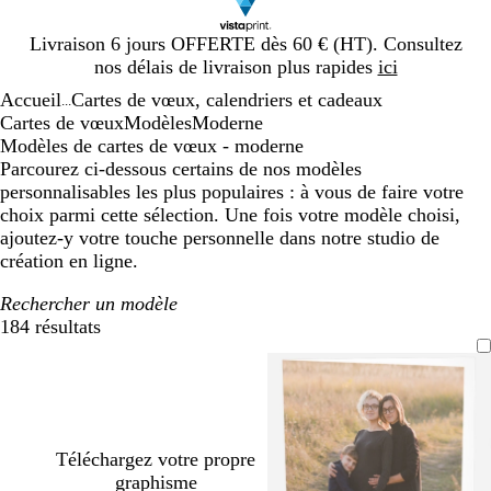
Diapositive
Livraison 6 jours OFFERTE dès 60 € (HT). Consultez
1
nos délais de livraison plus rapides
ici
sur
Accueil
Cartes de vœux, calendriers et cadeaux
1
...
Cartes de vœux
Modèles
Moderne
Modèles de cartes de vœux - moderne
Parcourez ci-dessous certains de nos modèles
personnalisables les plus populaires : à vous de faire votre
choix parmi cette sélection. Une fois votre modèle choisi,
ajoutez-y votre touche personnelle dans notre studio de
création en ligne.
Rechercher un modèle
184 résultats
Filtres
Téléchargez votre propre
graphisme