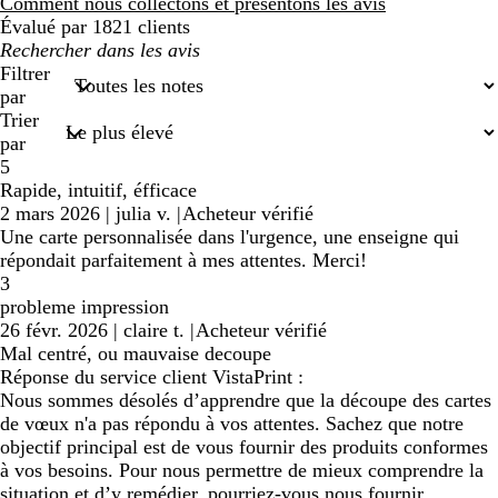
avis
Comment nous collectons et présentons les avis
Évalué par 1821 clients
Mes
recherches
Filtrer
saisies
par
Trier
par
5
Rapide, intuitif, éfficace
2 mars 2026
|
julia v.
|
Acheteur vérifié
Une carte personnalisée dans l'urgence, une enseigne qui
répondait parfaitement à mes attentes. Merci!
3
probleme impression
26 févr. 2026
|
claire t.
|
Acheteur vérifié
Mal centré, ou mauvaise decoupe
Réponse du service client VistaPrint :
Nous sommes désolés d’apprendre que la découpe des cartes
de vœux n'a pas répondu à vos attentes. Sachez que notre
objectif principal est de vous fournir des produits conformes
à vos besoins. Pour nous permettre de mieux comprendre la
situation et d’y remédier, pourriez-vous nous fournir