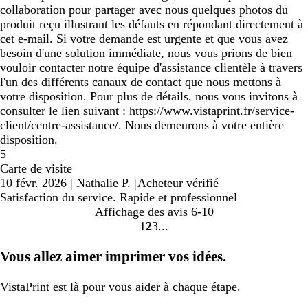
collaboration pour partager avec nous quelques photos du
produit reçu illustrant les défauts en répondant directement à
cet e-mail. Si votre demande est urgente et que vous avez
besoin d'une solution immédiate, nous vous prions de bien
vouloir contacter notre équipe d'assistance clientèle à travers
l'un des différents canaux de contact que nous mettons à
votre disposition. Pour plus de détails, nous vous invitons à
consulter le lien suivant : https://www.vistaprint.fr/service-
client/centre-assistance/. Nous demeurons à votre entière
disposition.
5
Carte de visite
10 févr. 2026
|
Nathalie P.
|
Acheteur vérifié
Satisfaction du service. Rapide et professionnel
Affichage des avis
6-10
1
2
3
Accéder
Accéder
Accéder
à
à
à
Vous allez aimer imprimer vos idées.
la
la
la
page
page
page
VistaPrint
est là pour vous aider
à chaque étape.