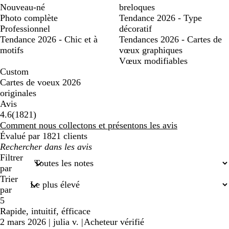
Nouveau-né
breloques
Photo complète
Tendance 2026 - Type
Professionnel
décoratif
Tendance 2026 - Chic et à
Tendances 2026 - Cartes de
motifs
vœux graphiques
Vœux modifiables
Custom
Cartes de voeux 2026
originales
Avis
1821
4.6
(
1821
)
avis
Comment nous collectons et présentons les avis
Évalué par 1821 clients
Mes
recherches
Filtrer
saisies
par
Trier
par
5
Rapide, intuitif, éfficace
2 mars 2026
|
julia v.
|
Acheteur vérifié