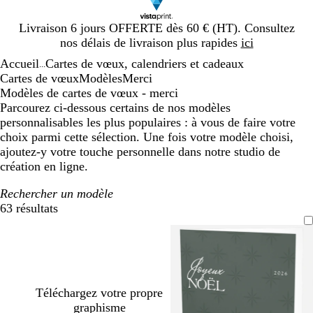
Diapositive
Livraison 6 jours OFFERTE dès 60 € (HT). Consultez
1
nos délais de livraison plus rapides
ici
sur
Accueil
Cartes de vœux, calendriers et cadeaux
1
...
Cartes de vœux
Modèles
Merci
Modèles de cartes de vœux - merci
Parcourez ci-dessous certains de nos modèles
personnalisables les plus populaires : à vous de faire votre
choix parmi cette sélection. Une fois votre modèle choisi,
ajoutez-y votre touche personnelle dans notre studio de
création en ligne.
Rechercher un modèle
63 résultats
Filtres
Téléchargez votre propre
graphisme