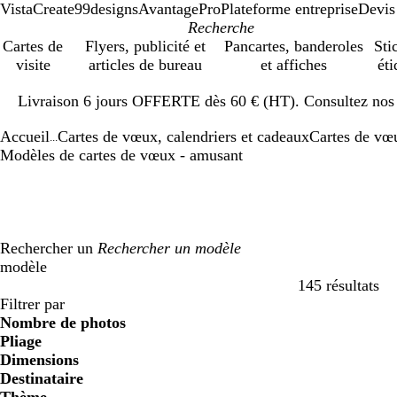
VistaCreate
99designs
AvantagePro
Plateforme entreprise
Devis
Cartes de
Flyers, publicité et
Pancartes, banderoles
Sti
visite
articles de bureau
et affiches
éti
Diapositive
Livraison 6 jours OFFERTE dès 60 € (HT). Consultez nos d
1
sur
Accueil
Cartes de vœux, calendriers et cadeaux
Cartes de vœ
1
...
Modèles de cartes de vœux - amusant
Rechercher un
modèle
145 résultats
Filtres
Filtrer par
Nombre de photos
Pliage
Dimensions
Destinataire