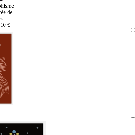
phisme
réé de
es
,10 €