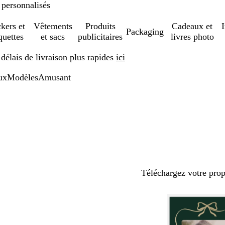
 personnalisés
ckers et
Vêtements
Produits
Cadeaux et
Packaging
quettes
et sacs
publicitaires
livres photo
élais de livraison plus rapides
ici
ux
Modèles
Amusant
Téléchargez votre pro