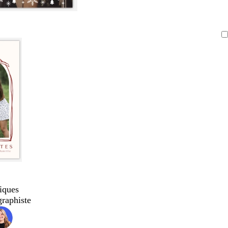
iques
graphiste