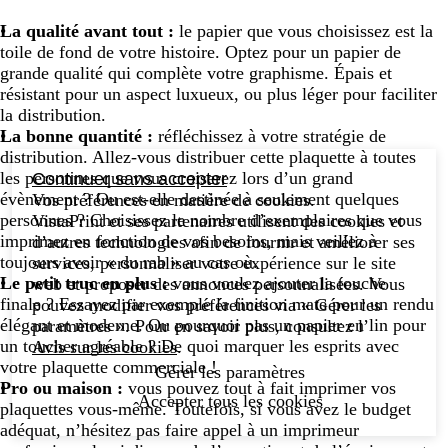
La qualité avant tout :
le papier que vous choisissez est la
toile de fond de votre histoire. Optez pour un papier de
grande qualité qui complète votre graphisme. Épais et
résistant pour un aspect luxueux, ou plus léger pour faciliter
la distribution.
La bonne quantité :
réfléchissez à votre stratégie de
distribution. Allez-vous distribuer cette plaquette à toutes
les personnes que vous croiserez lors d’un grand
Continuer sans accepter
évènement ? Ou est-elle destinée à seulement quelques
Vos préférences en matière de cookies.
personnes ? Choisissez le nombre d’exemplaires que vous
VistaPrint et ses partenaires utilisent des cookies et
imprimez en fonction de vos besoins, mais veillez à
d’autres technologies afin de fournir et améliorer ses
toujours avoir « du rab » au cas où.
services, personnaliser votre expérience sur le site
Le petit truc en plus :
vous voulez ajouter la touche
web et proposer des annonces personnalisées. Vous
finale ? Essayez par exemple la finition mate pour un rendu
pouvez modifier vos préférences via « Gérer les
élégant et moderne. Ou pourquoi pas un papier en lin pour
paramètres ». Pour en savoir plus, consultez l’
un toucher agréable ? De quoi marquer les esprits avec
Avis sur les cookies
.
votre plaquette commerciale !
Gérer les paramètres
Pro ou maison :
vous pouvez tout à fait imprimer vos
Accepter tous les cookies
plaquettes vous-même. Toutefois, si vous avez le budget
adéquat, n’hésitez pas faire appel à un imprimeur