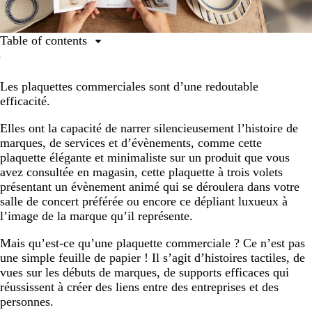
Table of contents
Sommaire
Les plaquettes commerciales sont d’une redoutable
Qu’est-ce qu’une plaquette commerciale ?
efficacité.
Quelle est la finalité d’une plaquette commerciale ?
Elles ont la capacité de narrer silencieusement l’histoire de
Pourquoi les plaquettes commerciales sont-elles des
marques, de services et d’évènements, comme cette
supports efficaces ?
plaquette élégante et minimaliste sur un produit que vous
Quels sont les différents types de plaquettes
avez consultée en magasin, cette plaquette à trois volets
commerciales ?
présentant un évènement animé qui se déroulera dans votre
salle de concert préférée ou encore ce dépliant luxueux à
8 étapes simples pour créer une plaquette commerciale
l’image de la marque qu’il représente.
Imprimer votre plaquette commerciale
Mais qu’est-ce qu’une plaquette commerciale ? Ce n’est pas
Créer des liens
une simple feuille de papier ! Il s’agit d’histoires tactiles, de
vues sur les débuts de marques, de supports efficaces qui
réussissent à créer des liens entre des entreprises et des
personnes.