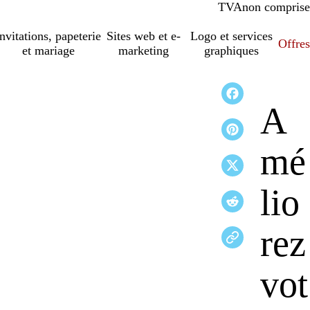
TVA
comprise
non comprise
Invitations, papeterie
Sites web et e-
Logo et services
Offres
et mariage
marketing
graphiques
A
mé
lio
rez
vot