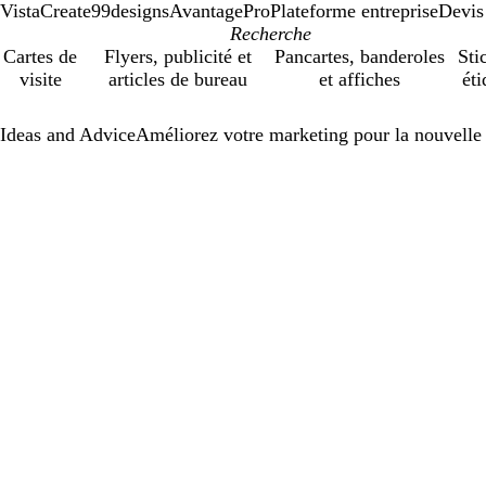
VistaCreate
99designs
AvantagePro
Plateforme entreprise
Devis
Cartes de
Flyers, publicité et
Pancartes, banderoles
Sti
visite
articles de bureau
et affiches
éti
Ideas and Advice
Améliorez votre marketing pour la nouvelle