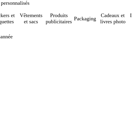
 personnalisés
ckers et
Vêtements
Produits
Cadeaux et
Packaging
quettes
et sacs
publicitaires
livres photo
 année