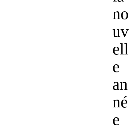
no
uv
ell
e
an
né
e