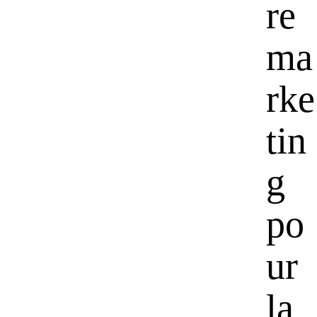
re
ma
rke
tin
g
po
ur
la