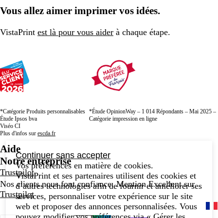
Vous allez aimer imprimer vos idées.
VistaPrint
est là pour vous aider
à chaque étape.
*Catégorie Produits personnalisables
*Étude OpinionWay – 1 014 Répondants – Mai 2025 –
Étude Ipsos bva
Catégorie impression en ligne
Viséo CI
Plus d'infos sur
escda.fr
Aide
Continuer sans accepter
Notre entreprise
Vos préférences en matière de cookies.
Trustpilot
VistaPrint et ses partenaires utilisent des cookies et
Nos clients nous font confiance. Mention Excellent sur
d’autres technologies afin de fournir et améliorer ses
Trustpilot
services, personnaliser votre expérience sur le site
web et proposer des annonces personnalisées. Vous
pouvez modifier vos préférences via « Gérer les