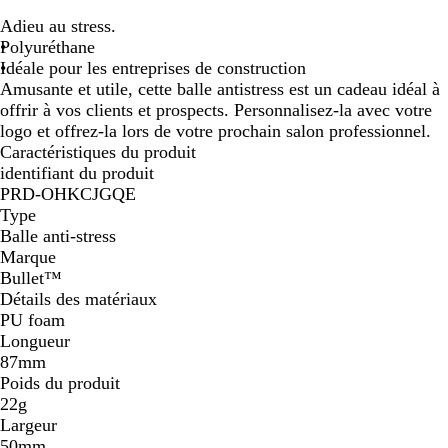
l
Adieu au stress.
a
Polyuréthane
n
Idéale pour les entreprises de construction
c
Amusante et utile, cette balle antistress est un cadeau idéal à
offrir à vos clients et prospects. Personnalisez-la avec votre
logo et offrez-la lors de votre prochain salon professionnel.
Caractéristiques du produit
identifiant du produit
PRD-OHKCJGQE
Type
Balle anti-stress
Marque
Bullet™
Détails des matériaux
PU foam
Longueur
87mm
Poids du produit
22g
Largeur
50mm