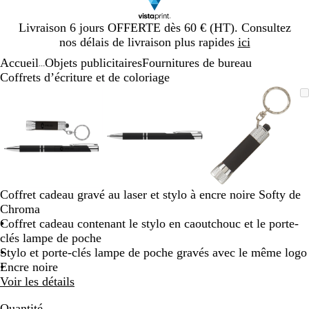
Diapositive
Livraison 6 jours OFFERTE dès 60 € (HT). Consultez
1
nos délais de livraison plus rapides
ici
sur
Accueil
Objets publicitaires
Fournitures de bureau
1
...
Coffrets d’écriture et de coloriage
Diapositive
Image
Zoom
Utilisez
Cliquez
Image
Zoom
Utilisez
Cliquez
Image
Zoom
Utilisez
Cliquez
1
zoomable
au
les
pour
zoomable
au
les
pour
zoomable
au
les
pour
sur
minimum
touches
développer
minimum
touches
développer
minimum
touches
développe
3
plus
plus
plus
et
et
et
moins
moins
moins
pour
pour
pour
zoomer
zoomer
zoomer
Coffret cadeau gravé au laser et stylo à encre noire Softy de
et
et
et
Chroma
les
les
les
Coffret cadeau contenant le stylo en caoutchouc et le porte-
touches
touches
touches
clés lampe de poche
fléchées
fléchées
fléchées
Stylo et porte-clés lampe de poche gravés avec le même logo
pour
pour
pour
Encre noire
faire
faire
faire
Voir les détails
défiler
défiler
défiler
Quantité