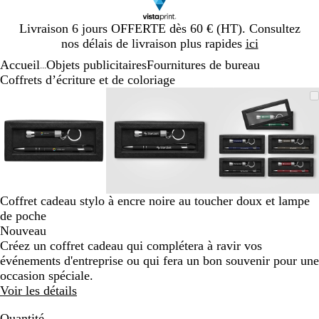
Diapositive
Livraison 6 jours OFFERTE dès 60 € (HT). Consultez
1
nos délais de livraison plus rapides
ici
sur
Accueil
Objets publicitaires
Fournitures de bureau
1
...
Coffrets d’écriture et de coloriage
Diapositive
Image
Zoom
Utilisez
Cliquez
Image
Zoom
Utilisez
Cliquez
Image
Zoom
Utilisez
Cliquez
1
zoomable
au
les
pour
zoomable
au
les
pour
zoomable
au
les
pour
sur
minimum
touches
développer
minimum
touches
développer
minimum
touches
développe
3
plus
plus
plus
et
et
et
moins
moins
moins
pour
pour
pour
zoomer
zoomer
zoomer
Coffret cadeau stylo à encre noire au toucher doux et lampe
et
et
et
de poche
les
les
les
Nouveau
touches
touches
touches
Créez un coffret cadeau qui complétera à ravir vos
fléchées
fléchées
fléchées
événements d'entreprise ou qui fera un bon souvenir pour une
pour
pour
pour
occasion spéciale.
faire
faire
faire
Voir les détails
défiler
défiler
défiler
Quantité