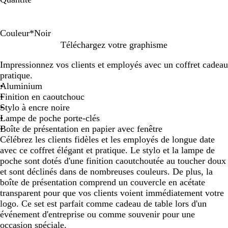
Couleur
*
Noir
N
B
V
R
T
Téléchargez votre graphisme
o
l
e
o
a
Impressionnez vos clients et employés avec un coffret cadeau
i
e
r
u
u
pratique.
r
u
t
g
p
Aluminium
e
e
Finition en caoutchouc
Stylo à encre noire
Lampe de poche porte-clés
Boîte de présentation en papier avec fenêtre
Célébrez les clients fidèles et les employés de longue date
avec ce coffret élégant et pratique. Le stylo et la lampe de
poche sont dotés d'une finition caoutchoutée au toucher doux
et sont déclinés dans de nombreuses couleurs. De plus, la
boîte de présentation comprend un couvercle en acétate
transparent pour que vos clients voient immédiatement votre
logo. Ce set est parfait comme cadeau de table lors d'un
événement d'entreprise ou comme souvenir pour une
occasion spéciale.