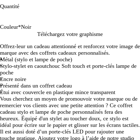
Quantité
Couleur
*
Noir
N
B
V
R
T
Téléchargez votre graphisme
o
l
e
o
a
Offrez-leur un cadeau attentionné et renforcez votre image de
i
e
r
u
u
marque avec des coffrets cadeaux personnalisés.
r
u
t
g
p
Métal (stylo et lampe de poche)
e
e
Stylo-stylet en caoutchouc Soft touch et porte-clés lampe de
poche
Encre noire
Présenté dans un coffret cadeau
Étui avec couvercle en plastique mince transparent
Vous cherchez un moyen de promouvoir votre marque ou de
remercier vos clients avec une petite attention ? Ce coffret
cadeau stylo et lampe de poche personnalisés fera des
heureux. Équipé d'un stylet au toucher doux, ce stylo est
idéal pour écrire sur le papier et glisser sur les écrans tactiles.
Il est aussi doté d’un porte-clés LED pour rajouter une
touche pratique. Ajoutez votre logo à l’aide de notre studio