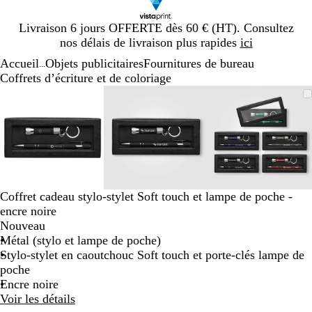
Diapositive
Livraison 6 jours OFFERTE dès 60 € (HT). Consultez
1
nos délais de livraison plus rapides
ici
sur
Accueil
Objets publicitaires
Fournitures de bureau
1
...
Coffrets d’écriture et de coloriage
Diapositive
Image
Zoom
Utilisez
Cliquez
Image
Zoom
Utilisez
Cliquez
Image
Zoom
Utilisez
Cliquez
1
zoomable
au
les
pour
zoomable
au
les
pour
zoomable
au
les
pour
sur
minimum
touches
développer
minimum
touches
développer
minimum
touches
développe
3
plus
plus
plus
et
et
et
moins
moins
moins
pour
pour
pour
zoomer
zoomer
zoomer
Coffret cadeau stylo-stylet Soft touch et lampe de poche -
et
et
et
encre noire
les
les
les
Nouveau
touches
touches
touches
Métal (stylo et lampe de poche)
fléchées
fléchées
fléchées
Stylo-stylet en caoutchouc Soft touch et porte-clés lampe de
pour
pour
pour
poche
faire
faire
faire
Encre noire
défiler
défiler
défiler
Voir les détails