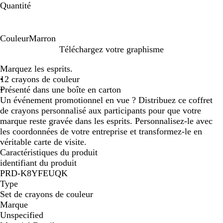
Quantité
Couleur
Marron
M
Téléchargez votre graphisme
a
Marquez les esprits.
r
12 crayons de couleur
r
Présenté dans une boîte en carton
o
Un événement promotionnel en vue ? Distribuez ce coffret
n
de crayons personnalisé aux participants pour que votre
marque reste gravée dans les esprits. Personnalisez-le avec
les coordonnées de votre entreprise et transformez-le en
véritable carte de visite.
Caractéristiques du produit
identifiant du produit
PRD-K8YFEUQK
Type
Set de crayons de couleur
Marque
Unspecified