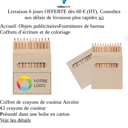
Diapositive
Livraison 6 jours OFFERTE dès 60 € (HT). Consultez
1
nos délais de livraison plus rapides
ici
sur
Accueil
Objets publicitaires
Fournitures de bureau
1
...
Coffrets d’écriture et de coloriage
Diapositive
Image
Zoom
Utilisez
Cliquez
Image
Zoom
Utilisez
Cliquez
1
zoomable
au
les
pour
zoomable
au
les
pour
sur
minimum
touches
développer
minimum
touches
développer
2
plus
plus
et
et
moins
moins
pour
pour
zoomer
zoomer
et
et
les
les
touches
touches
Coffret de crayons de couleur Arcolor
fléchées
fléchées
12 crayons de couleur
pour
pour
Présenté dans une boîte en carton
faire
faire
Voir les détails
défiler
défiler