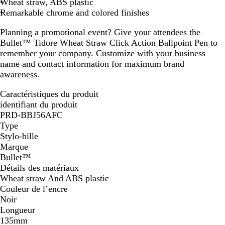
Wheat straw, ABS plastic
h
u
Remarkable chrome and colored finishes
t
r
b
a
Planning a promotional event? Give your attendees the
l
l
Bullet™ Tidore Wheat Straw Click Action Ballpoint Pen to
u
remember your company. Customize with your business
e
name and contact information for maximum brand
awareness.
Caractéristiques du produit
identifiant du produit
PRD-BBJ56AFC
Type
Stylo-bille
Marque
Bullet™
Détails des matériaux
Wheat straw And ABS plastic
Couleur de l’encre
Noir
Longueur
135mm