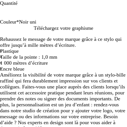
Quantité
Couleur
*
Noir uni
B
N
R
B
O
J
B
V
M
Téléchargez votre graphisme
l
o
o
l
r
a
l
e
a
Rehaussez le message de votre marque grâce à ce stylo qui
a
i
u
e
a
u
e
r
g
offre jusqu’à mille mètres d’écriture.
n
r
g
u
n
n
u
t
e
Plastique
c
u
e
m
g
e
r
c
n
Taille de la pointe : 1,0 mm
n
a
e
o
i
t
1 000 mètres d’écriture
i
r
i
t
a
Encre bleue
i
r
Améliorez la visibilité de votre marque grâce à un stylo-bille
n
o
raffiné qui fera durablement impression sur vos clients et
e
n
collègues. Faites-vous une place auprès des clients lorsqu’ils
utilisent cet accessoire pratique pendant leurs réunions, pour
prendre des notes ou signer des documents importants. De
plus, la personnalisation est un jeu d’enfant : rendez-vous
dans notre studio de création pour y ajouter votre logo, votre
message ou des informations sur votre entreprise. Besoin
d’aide ? Nos experts en design sont là pour vous aider à