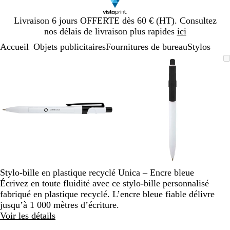
Diapositive
Livraison 6 jours OFFERTE dès 60 € (HT). Consultez
1
nos délais de livraison plus rapides
ici
sur
Accueil
Objets publicitaires
Fournitures de bureau
Stylos
1
...
Diapositive
Image
Zoom
Utilisez
Cliquez
Image
Zoom
Utilisez
Cliquez
1
zoomable
au
les
pour
zoomable
au
les
pour
sur
minimum
touches
développer
minimum
touches
développer
2
plus
plus
et
et
moins
moins
pour
pour
zoomer
zoomer
et
et
les
les
touches
touches
Stylo-bille en plastique recyclé Unica – Encre bleue
fléchées
fléchées
Écrivez en toute fluidité avec ce stylo-bille personnalisé
pour
pour
fabriqué en plastique recyclé. L’encre bleue fiable délivre
faire
faire
jusqu’à 1 000 mètres d’écriture.
défiler
défiler
Voir les détails