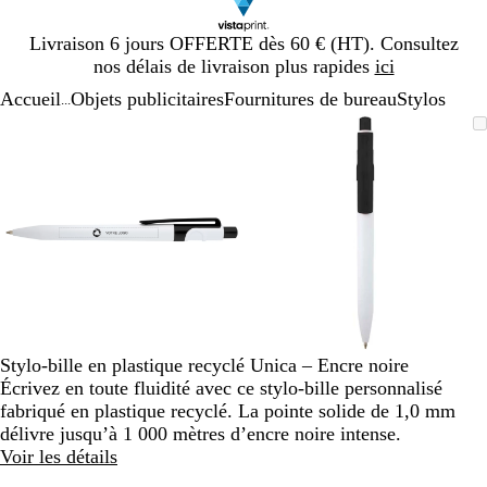
Diapositive
Livraison 6 jours OFFERTE dès 60 € (HT). Consultez
1
nos délais de livraison plus rapides
ici
sur
Accueil
Objets publicitaires
Fournitures de bureau
Stylos
1
...
Diapositive
Image
Zoom
Utilisez
Cliquez
Image
Zoom
Utilisez
Cliquez
1
zoomable
au
les
pour
zoomable
au
les
pour
sur
minimum
touches
développer
minimum
touches
développer
2
plus
plus
et
et
moins
moins
pour
pour
zoomer
zoomer
et
et
les
les
touches
touches
Stylo-bille en plastique recyclé Unica – Encre noire
fléchées
fléchées
Écrivez en toute fluidité avec ce stylo-bille personnalisé
pour
pour
fabriqué en plastique recyclé. La pointe solide de 1,0 mm
faire
faire
délivre jusqu’à 1 000 mètres d’encre noire intense.
défiler
défiler
Voir les détails