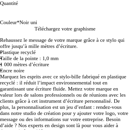
Quantité
Couleur
*
Noir uni
B
N
R
B
O
J
B
V
M
Téléchargez votre graphisme
l
o
o
l
r
a
l
e
a
Rehaussez le message de votre marque grâce à ce stylo qui
a
i
u
e
a
u
e
r
g
offre jusqu’à mille mètres d’écriture.
n
r
g
u
n
n
u
t
e
Plastique recyclé
c
u
e
m
g
e
r
l
n
Taille de la pointe : 1,0 mm
n
a
e
o
i
t
1 000 mètres d’écriture
i
r
i
m
a
Encre noire
i
e
Marquez les esprits avec ce stylo-bille fabriqué en plastique
n
recyclé : il réduit l’impact environnemental tout en
e
garantissant une écriture fluide. Mettez votre marque en
valeur lors de salons professionnels ou de réunions avec les
clients grâce à cet instrument d’écriture personnalisé. De
plus, la personnalisation est un jeu d’enfant : rendez-vous
dans notre studio de création pour y ajouter votre logo, votre
message ou des informations sur votre entreprise. Besoin
d’aide ? Nos experts en design sont là pour vous aider à