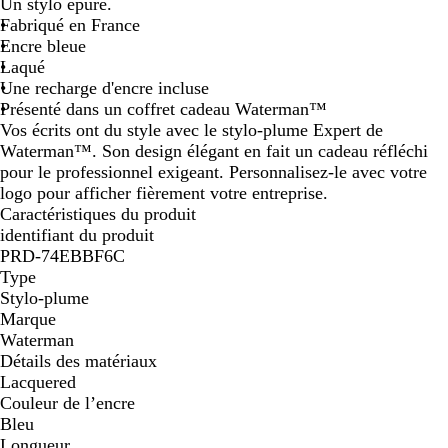
Un stylo épuré.
i
Fabriqué en France
r
Encre bleue
u
Laqué
n
Une recharge d'encre incluse
i
Présenté dans un coffret cadeau Waterman™
/
Vos écrits ont du style avec le stylo-plume Expert de
c
Waterman™. Son design élégant en fait un cadeau réfléchi
h
pour le professionnel exigeant. Personnalisez-le avec votre
r
logo pour afficher fièrement votre entreprise.
o
Caractéristiques du produit
m
identifiant du produit
e
PRD-74EBBF6C
Type
Stylo-plume
Marque
Waterman
Détails des matériaux
Lacquered
Couleur de l’encre
Bleu
Longueur