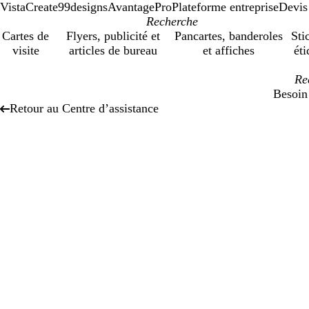
VistaCreate
99designs
AvantagePro
Plateforme entreprise
Devis
Cartes de
Flyers, publicité et
Pancartes, banderoles
Sti
visite
articles de bureau
et affiches
éti
Besoin
Retour au Centre d’assistance