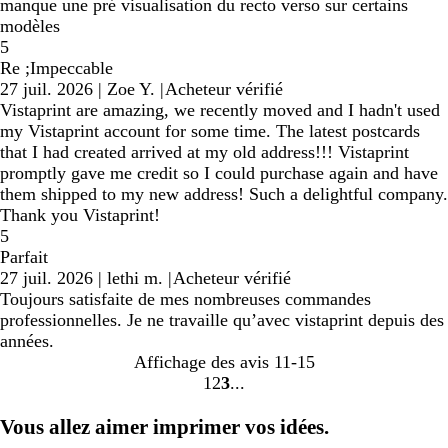
manque une pré visualisation du recto verso sur certains
modèles
5
Re ;Impeccable
27 juil. 2026
|
Zoe Y.
|
Acheteur vérifié
Vistaprint are amazing, we recently moved and I hadn't used
my Vistaprint account for some time. The latest postcards
that I had created arrived at my old address!!! Vistaprint
promptly gave me credit so I could purchase again and have
them shipped to my new address! Such a delightful company.
Thank you Vistaprint!
5
Parfait
27 juil. 2026
|
lethi m.
|
Acheteur vérifié
Toujours satisfaite de mes nombreuses commandes
professionnelles. Je ne travaille qu’avec vistaprint depuis des
années.
Affichage des avis
11-15
1
2
3
Accéder
Accéder
Accéder
à
à
à
Vous allez aimer imprimer vos idées.
la
la
la