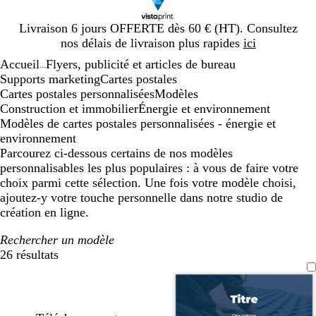
Diapositive
Livraison 6 jours OFFERTE dès 60 € (HT). Consultez
1
nos délais de livraison plus rapides
ici
sur
Accueil
Flyers, publicité et articles de bureau
1
...
Supports marketing
Cartes postales
Cartes postales personnalisées
Modèles
Construction et immobilier
Énergie et environnement
Modèles de cartes postales personnalisées - énergie et
environnement
Parcourez ci-dessous certains de nos modèles
personnalisables les plus populaires : à vous de faire votre
choix parmi cette sélection. Une fois votre modèle choisi,
ajoutez-y votre touche personnelle dans notre studio de
création en ligne.
Rechercher un modèle
26 résultats
Filtres