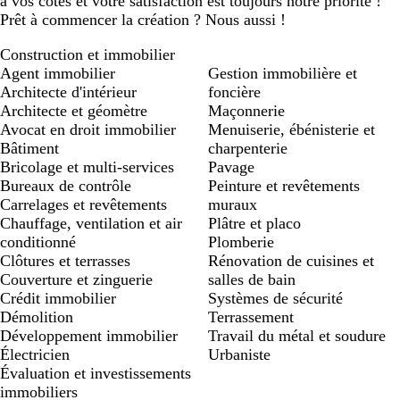
à vos côtés et votre satisfaction est toujours notre priorité !
Prêt à commencer la création ? Nous aussi !
Construction et immobilier
Agent immobilier
Gestion immobilière et
Architecte d'intérieur
foncière
Architecte et géomètre
Maçonnerie
Avocat en droit immobilier
Menuiserie, ébénisterie et
Bâtiment
charpenterie
Bricolage et multi-services
Pavage
Bureaux de contrôle
Peinture et revêtements
Carrelages et revêtements
muraux
Chauffage, ventilation et air
Plâtre et placo
conditionné
Plomberie
Clôtures et terrasses
Rénovation de cuisines et
Couverture et zinguerie
salles de bain
Crédit immobilier
Systèmes de sécurité
Démolition
Terrassement
Développement immobilier
Travail du métal et soudure
Électricien
Urbaniste
Évaluation et investissements
immobiliers