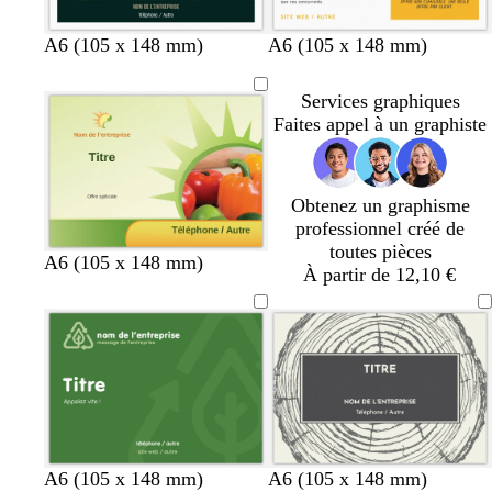
u
v
v
o
b
v
g
A6 (105 x 148 mm)
A6 (105 x 148 mm)
e
e
r
l
e
r
r
r
a
e
r
i
Services graphiques
t
t
n
u
t
s
Faites appel à un graphiste
f
f
g
f
o
o
e
o
r
r
n
Obtenez un graphisme
ê
ê
c
professionnel créé de
t
t
é
toutes pièces
A6 (105 x 148 mm)
À partir de 12,10 €
c
c
c
c
c
c
A6 (105 x 148 mm)
A6 (105 x 148 mm)