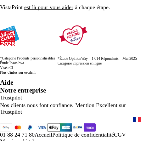
page
page
page
VistaPrint
est là pour vous aider
à chaque étape.
*Catégorie Produits personnalisables
*Étude OpinionWay – 1 014 Répondants – Mai 2025 –
Étude Ipsos bva
Catégorie impression en ligne
Viséo CI
Plus d'infos sur
escda.fr
Aide
Notre entreprise
Trustpilot
Nos clients nous font confiance. Mention Excellent sur
Trustpilot
01 88 24 71 80
Accueil
Politique de confidentialité
CGV