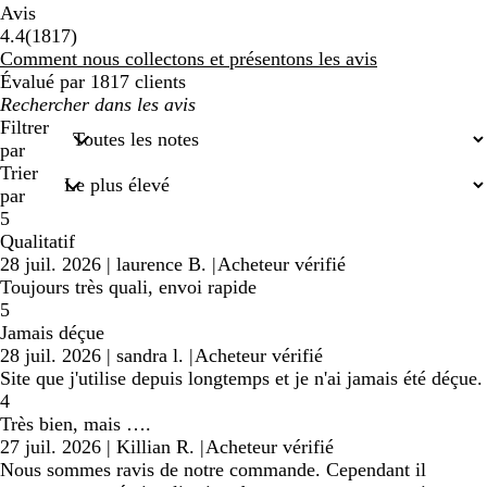
Avis
1817
4.4
(
1817
)
avis
Comment nous collectons et présentons les avis
Évalué par 1817 clients
Mes
recherches
Filtrer
saisies
par
Trier
par
5
Qualitatif
28 juil. 2026
|
laurence B.
|
Acheteur vérifié
Toujours très quali, envoi rapide
5
Jamais déçue
28 juil. 2026
|
sandra l.
|
Acheteur vérifié
Site que j'utilise depuis longtemps et je n'ai jamais été déçue.
4
Très bien, mais ….
27 juil. 2026
|
Killian R.
|
Acheteur vérifié
Nous sommes ravis de notre commande. Cependant il