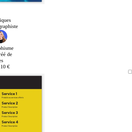
iques
graphiste
phisme
réé de
es
,10 €