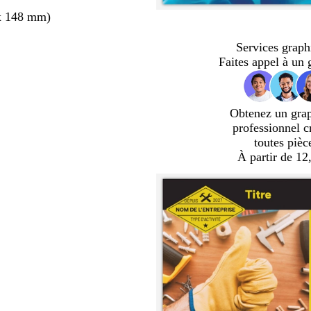
x 148 mm)
Services graph
Faites appel à un 
Obtenez un gra
professionnel c
toutes pièc
À partir de 12