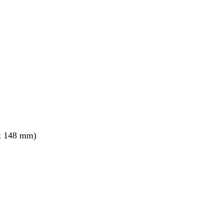
nt
x 148 mm)
nt