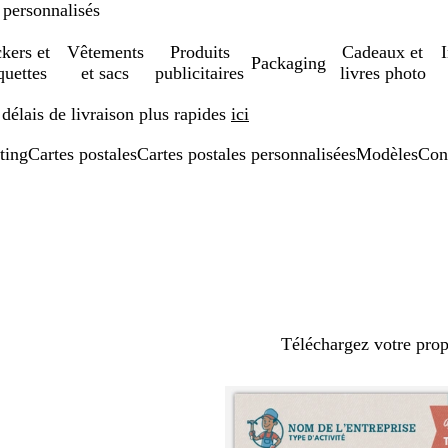
 personnalisés
ckers et
Vêtements
Produits
Cadeaux et
Packaging
quettes
et sacs
publicitaires
livres photo
élais de livraison plus rapides
ici
ting
Cartes postales
Cartes postales personnalisées
Modèles
Con
Téléchargez votre pro