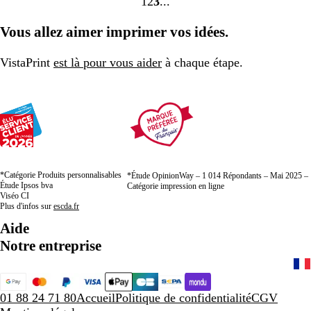
1
2
3
Accéder
Accéder
Accéder
à
à
à
Vous allez aimer imprimer vos idées.
la
la
la
page
page
page
VistaPrint
est là pour vous aider
à chaque étape.
*Catégorie Produits personnalisables
*Étude OpinionWay – 1 014 Répondants – Mai 2025 –
Étude Ipsos bva
Catégorie impression en ligne
Viséo CI
Plus d'infos sur
escda.fr
Aide
Notre entreprise
01 88 24 71 80
Accueil
Politique de confidentialité
CGV