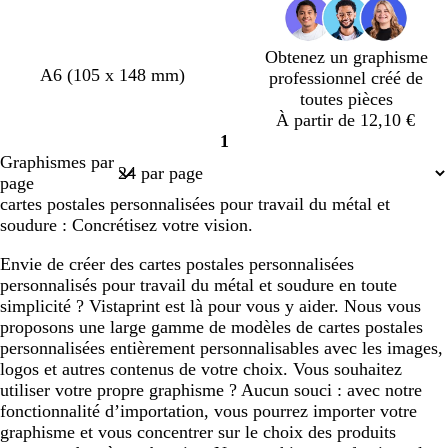
f
f
f
f
o
o
o
o
n
n
n
n
Obtenez un graphisme
c
c
c
c
g
g
é
g
g
A6 (105 x 148 mm)
professionnel créé de
é
é
é
é
r
r
m
r
r
toutes pièces
i
i
e
i
i
À partir de 12,10 €
s
s
r
s
s
1
Page
f
f
a
f
f
Graphismes par
1
o
o
u
o
o
page
n
n
d
n
n
cartes postales personnalisées pour travail du métal et
c
c
e
c
c
soudure : Concrétisez votre vision.
é
é
é
é
Envie de créer des cartes postales personnalisées
personnalisés pour travail du métal et soudure en toute
simplicité ? Vistaprint est là pour vous y aider. Nous vous
proposons une large gamme de modèles de cartes postales
personnalisées entièrement personnalisables avec les images,
logos et autres contenus de votre choix. Vous souhaitez
utiliser votre propre graphisme ? Aucun souci : avec notre
fonctionnalité d’importation, vous pourrez importer votre
graphisme et vous concentrer sur le choix des produits