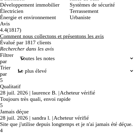
Développement immobilier
Systèmes de sécurité
Électricien
Terrassement
Énergie et environnement
Urbaniste
Avis
1817
4.4
(
1817
)
avis
Comment nous collectons et présentons les avis
Évalué par 1817 clients
Mes
recherches
Filtrer
saisies
par
Trier
par
5
Qualitatif
28 juil. 2026
|
laurence B.
|
Acheteur vérifié
Toujours très quali, envoi rapide
5
Jamais déçue
28 juil. 2026
|
sandra l.
|
Acheteur vérifié
Site que j'utilise depuis longtemps et je n'ai jamais été déçue.
4