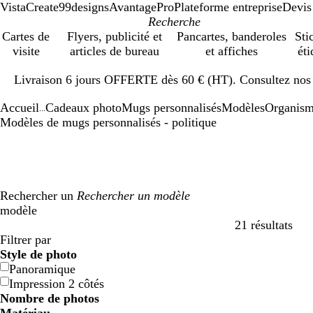
VistaCreate
99designs
AvantagePro
Plateforme entreprise
Devis
Cartes de
Flyers, publicité et
Pancartes, banderoles
Sti
visite
articles de bureau
et affiches
éti
Diapositive
Livraison 6 jours OFFERTE dès 60 € (HT). Consultez nos d
1
sur
Accueil
Cadeaux photo
Mugs personnalisés
Modèles
Organisme
1
...
Modèles de mugs personnalisés - politique
Rechercher un
modèle
21 résultats
Filtres
Filtrer par
Style de photo
Panoramique
Impression 2 côtés
Nombre de photos