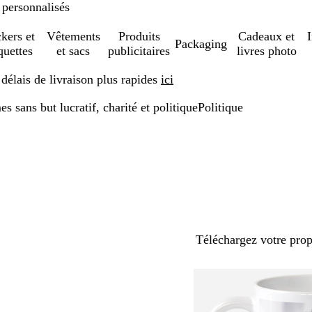
 personnalisés
ckers et
Vêtements
Produits
Cadeaux et
Packaging
quettes
et sacs
publicitaires
livres photo
élais de livraison plus rapides
ici
s sans but lucratif, charité et politique
Politique
Téléchargez votre pro