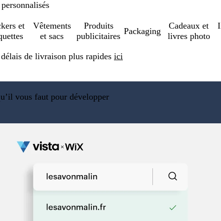
 personnalisés
ckers et
Vêtements
Produits
Cadeaux et
Packaging
quettes
et sacs
publicitaires
livres photo
élais de livraison plus rapides
ici
qu’il vous faut pour développer