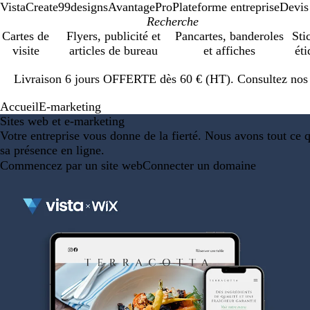
VistaCreate
99designs
AvantagePro
Plateforme entreprise
Devis
Cartes de
Flyers, publicité et
Pancartes, banderoles
Sti
visite
articles de bureau
et affiches
éti
Diapositive
Livraison 6 jours OFFERTE dès 60 € (HT). Consultez nos d
1
sur
Accueil
E-marketing
1
Sites web et e-marketing
Votre entreprise vous donne de la fierté. Nous avons tout ce 
sa présence en ligne.
Commencez par un site web
Connecter un domaine